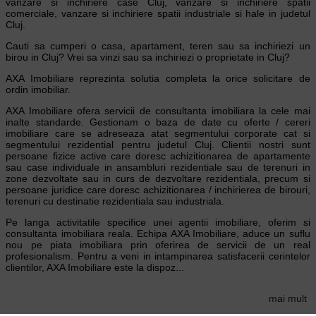
vanzare si inchiriere case Cluj, vanzare si inchiriere spatii
comerciale, vanzare si inchiriere spatii industriale si hale in judetul
Cluj.
Cauti sa cumperi o casa, apartament, teren sau sa inchiriezi un
birou in Cluj? Vrei sa vinzi sau sa inchiriezi o proprietate in Cluj?
AXA Imobiliare reprezinta solutia completa la orice solicitare de
ordin imobiliar.
AXA Imobiliare ofera servicii de consultanta imobiliara la cele mai
inalte standarde. Gestionam o baza de date cu oferte / cereri
imobiliare care se adreseaza atat segmentului corporate cat si
segmentului rezidential pentru judetul Cluj. Clientii nostri sunt
persoane fizice active care doresc achizitionarea de apartamente
sau case individuale in ansambluri rezidentiale sau de terenuri in
zone dezvoltate sau in curs de dezvoltare rezidentiala, precum si
persoane juridice care doresc achizitionarea / inchirierea de birouri,
terenuri cu destinatie rezidentiala sau industriala.
Pe langa activitatile specifice unei agentii imobiliare, oferim si
consultanta imobiliara reala. Echipa AXA Imobiliare, aduce un suflu
nou pe piata imobiliara prin oferirea de servicii de un real
profesionalism. Pentru a veni in intampinarea satisfacerii cerintelor
clientilor, AXA Imobiliare este la dispoz...
mai mult