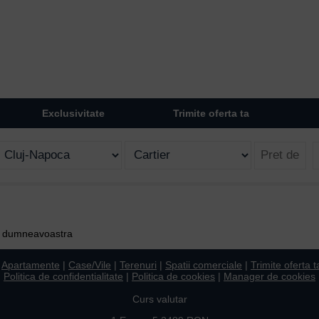
Exclusivitate
Trimite oferta ta
ii dumneavoastra
|
Apartamente
|
Case/Vile
|
Terenuri
|
Spatii comerciale
|
Trimite oferta t
Politica de confidentialitate
|
Politica de cookies
|
Manager de cookies
Curs valutar