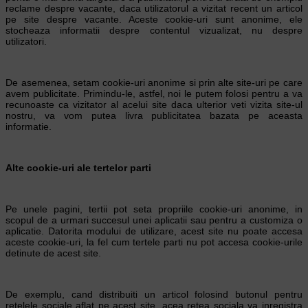
reclame despre vacante, daca utilizatorul a vizitat recent un articol
pe site despre vacante. Aceste cookie-uri sunt anonime, ele
stocheaza informatii despre contentul vizualizat, nu despre
utilizatori.
De asemenea, setam cookie-uri anonime si prin alte site-uri pe care
avem publicitate. Primindu-le, astfel, noi le putem folosi pentru a va
recunoaste ca vizitator al acelui site daca ulterior veti vizita site-ul
nostru, va vom putea livra publicitatea bazata pe aceasta
informatie.
Alte cookie-uri ale tertelor parti
Pe unele pagini, tertii pot seta propriile cookie-uri anonime, in
scopul de a urmari succesul unei aplicatii sau pentru a customiza o
aplicatie. Datorita modului de utilizare, acest site nu poate accesa
aceste cookie-uri, la fel cum tertele parti nu pot accesa cookie-urile
detinute de acest site.
De exemplu, cand distribuiti un articol folosind butonul pentru
retelele sociale aflat pe acest site, acea retea sociala va inregistra