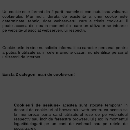
Un cookie este format din 2 parti: numele si continutul sau valoarea
cookie-ului. Mai mult, durata de existenta a unui cookie este
determinata; tehnic, doar webserverul care a trimis cookie-ul il
poate accesa din nou in momentul in care un utilizator se intoarce
pe website-ul asociat webserverului respectiv.
Cookie-urile in sine nu solicita informatii cu caracter personal pentru
a putea fi utilizate si, in cele maimulte cazuri, nu identifica personal
utilizatorii de internet.
Exista 2 categorii mari de cookie-uri:
Cookieuri de sesiune
- acestea sunt stocate temporar in
dosarul de cookie-uri al browserului web pentru ca acesta sa
le memoreze pana cand utilizatorul iese de pe web-siteul
respectiv sau inchide fereastra browserului ( ex: in momentul
logarii/delogarii pe un cont de webmail sau pe retele de
socializare).