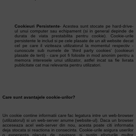
Cookieuri Persistente
- Acestea sunt stocate pe hard-drive-
ul unui computer sau echipament (si in general depinde de
durata de viata prestabilita pentru cookie). Cookie-urile
persistente le includ si pe cele plasate de un alt website decat
cel pe care il viziteaza utilizatorul la momentul respectiv -
cunoscute sub numele de 'third party cookies' (cookieuri
plasate de terti) - care pot fi folosite in mod anonim pentru a
memora interesele unui utilizator, astfel incat sa fie livrata
publicitate cat mai relevanta pentru utilizatori.
Care sunt avantajele cookie-urilor?
Un cookie contine informatii care fac legatura intre un web-browser
(utilizatorul) si un web-server anume (website-ul). Daca un browser
acceseaza acel web-server din nou, acesta poate citi informatia
deja stocata si reactiona in consecinta. Cookie-urile asigura userilor
o experienta placuta de navigare si sustin eforturile multor