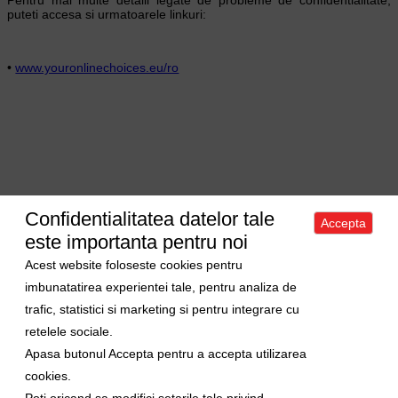
puteti accesa si urmatoarele linkuri:
•
www.youronlinechoices.eu/ro
Confidentialitatea datelor tale
Accepta
Acasa
|
Despre noi
|
Apartamente
|
Case/Vile
|
Terenuri
|
Spatii
este importanta pentru noi
comerciale
|
Trimite oferta ta
|
Contact
|
Sitemap
Politica de confidentialitate
|
Politica de cookies
|
Manager de cookies
Acest website foloseste cookies pentru
Curs valutar
imbunatatirea experientei tale, pentru analiza de
trafic, statistici si marketing si pentru integrare cu
1 Euro = 5.2489 RON
retelele sociale.
1 USD = 4.5480 RON
Apasa butonul Accepta pentru a accepta utilizarea
Ne gasiti si pe
cookies.