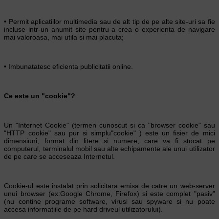
• Permit aplicatiilor multimedia sau de alt tip de pe alte site-uri sa fie
incluse intr-un anumit site pentru a crea o experienta de navigare
mai valoroasa, mai utila si mai placuta;
• Imbunatatesc eficienta publicitatii online.
Ce este un "cookie"?
Un "Internet Cookie" (termen cunoscut si ca "browser cookie" sau
"HTTP cookie" sau pur si simplu"cookie" ) este un fisier de mici
dimensiuni, format din litere si numere, care va fi stocat pe
computerul, terminalul mobil sau alte echipamente ale unui utilizator
de pe care se acceseaza Internetul.
Cookie-ul este instalat prin solicitara emisa de catre un web-server
unui browser (ex:Google Chrome, Firefox) si este complet "pasiv"
(nu contine programe software, virusi sau spyware si nu poate
accesa informatiile de pe hard driveul utilizatorului).