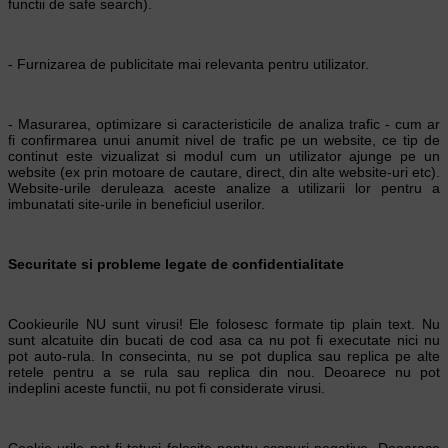
functii de safe search).
- Furnizarea de publicitate mai relevanta pentru utilizator.
- Masurarea, optimizare si caracteristicile de analiza trafic - cum ar
fi confirmarea unui anumit nivel de trafic pe un website, ce tip de
continut este vizualizat si modul cum un utilizator ajunge pe un
website (ex prin motoare de cautare, direct, din alte website-uri etc).
Website-urile deruleaza aceste analize a utilizarii lor pentru a
imbunatati site-urile in beneficiul userilor.
Securitate si probleme legate de confidentialitate
Cookieurile NU sunt virusi! Ele folosesc formate tip plain text. Nu
sunt alcatuite din bucati de cod asa ca nu pot fi executate nici nu
pot auto-rula. In consecinta, nu se pot duplica sau replica pe alte
retele pentru a se rula sau replica din nou. Deoarece nu pot
indeplini aceste functii, nu pot fi considerate virusi.
Cookie-urile pot fi totusi folosite pentru scopuri negative. Deoarece