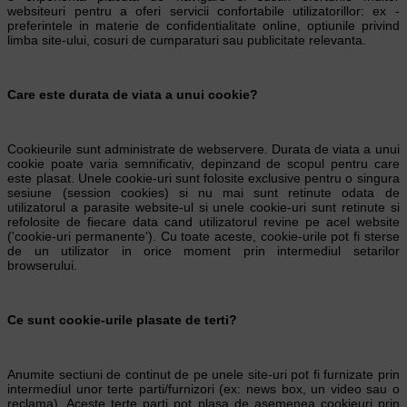
websiteuri pentru a oferi servicii confortabile utilizatorillor: ex -
preferintele in materie de confidentialitate online, optiunile privind
limba site-ului, cosuri de cumparaturi sau publicitate relevanta.
Care este durata de viata a unui cookie?
Cookieurile sunt administrate de webservere. Durata de viata a unui
cookie poate varia semnificativ, depinzand de scopul pentru care
este plasat. Unele cookie-uri sunt folosite exclusive pentru o singura
sesiune (session cookies) si nu mai sunt retinute odata de
utilizatorul a parasite website-ul si unele cookie-uri sunt retinute si
refolosite de fiecare data cand utilizatorul revine pe acel website
('cookie-uri permanente'). Cu toate aceste, cookie-urile pot fi sterse
de un utilizator in orice moment prin intermediul setarilor
browserului.
Ce sunt cookie-urile plasate de terti?
Anumite sectiuni de continut de pe unele site-uri pot fi furnizate prin
intermediul unor terte parti/furnizori (ex: news box, un video sau o
reclama). Aceste terte parti pot plasa de asemenea cookieuri prin