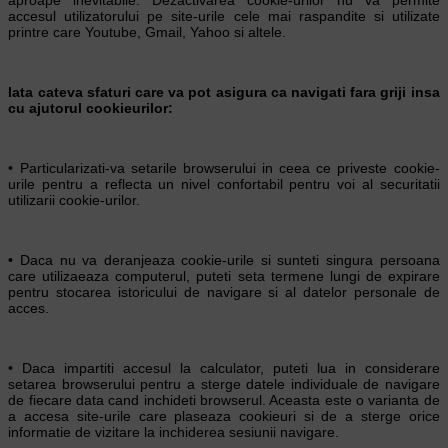
accesul utilizatorului pe site-urile cele mai raspandite si utilizate
printre care Youtube, Gmail, Yahoo si altele.
Iata cateva sfaturi care va pot asigura ca navigati fara griji insa
cu ajutorul cookieurilor:
• Particularizati-va setarile browserului in ceea ce priveste cookie-
urile pentru a reflecta un nivel confortabil pentru voi al securitatii
utilizarii cookie-urilor.
• Daca nu va deranjeaza cookie-urile si sunteti singura persoana
care utilizaeaza computerul, puteti seta termene lungi de expirare
pentru stocarea istoricului de navigare si al datelor personale de
acces.
• Daca impartiti accesul la calculator, puteti lua in considerare
setarea browserului pentru a sterge datele individuale de navigare
de fiecare data cand inchideti browserul. Aceasta este o varianta de
a accesa site-urile care plaseaza cookieuri si de a sterge orice
informatie de vizitare la inchiderea sesiunii navigare.