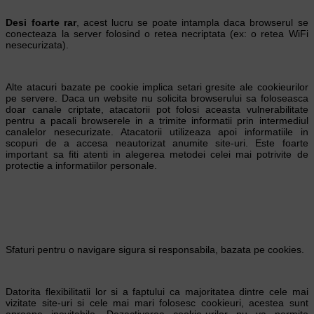
Desi foarte rar
, acest lucru se poate intampla daca browserul se
conecteaza la server folosind o retea necriptata (ex: o retea WiFi
nesecurizata).
Alte atacuri bazate pe cookie implica setari gresite ale cookieurilor
pe servere. Daca un website nu solicita browserului sa foloseasca
doar canale criptate, atacatorii pot folosi aceasta vulnerabilitate
pentru a pacali browserele in a trimite informatii prin intermediul
canalelor nesecurizate. Atacatorii utilizeaza apoi informatiile in
scopuri de a accesa neautorizat anumite site-uri. Este foarte
important sa fiti atenti in alegerea metodei celei mai potrivite de
protectie a informatiilor personale.
Sfaturi pentru o navigare sigura si responsabila, bazata pe cookies.
Datorita flexibilitatii lor si a faptului ca majoritatea dintre cele mai
vizitate site-uri si cele mai mari folosesc cookieuri, acestea sunt
aproape inevitabile. Dezactivarea cookie-urilor nu va permite