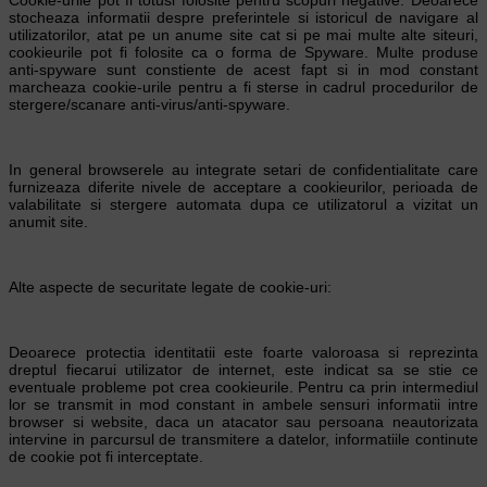
stocheaza informatii despre preferintele si istoricul de navigare al
utilizatorilor, atat pe un anume site cat si pe mai multe alte siteuri,
cookieurile pot fi folosite ca o forma de Spyware. Multe produse
anti-spyware sunt constiente de acest fapt si in mod constant
marcheaza cookie-urile pentru a fi sterse in cadrul procedurilor de
stergere/scanare anti-virus/anti-spyware.
In general browserele au integrate setari de confidentialitate care
furnizeaza diferite nivele de acceptare a cookieurilor, perioada de
valabilitate si stergere automata dupa ce utilizatorul a vizitat un
anumit site.
Alte aspecte de securitate legate de cookie-uri:
Deoarece protectia identitatii este foarte valoroasa si reprezinta
dreptul fiecarui utilizator de internet, este indicat sa se stie ce
eventuale probleme pot crea cookieurile. Pentru ca prin intermediul
lor se transmit in mod constant in ambele sensuri informatii intre
browser si website, daca un atacator sau persoana neautorizata
intervine in parcursul de transmitere a datelor, informatiile continute
de cookie pot fi interceptate.