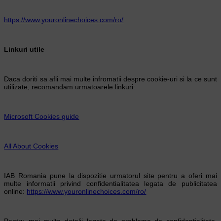
https://www.youronlinechoices.com/ro/
Linkuri utile
Daca doriti sa afli mai multe infromatii despre cookie-uri si la ce sunt
utilizate, recomandam urmatoarele linkuri:
Microsoft Cookies guide
All About Cookies
IAB Romania pune la dispozitie urmatorul site pentru a oferi mai
multe informatii privind confidentialitatea legata de publicitatea
online:
https://www.youronlinechoices.com/ro/
Pentru mai multe detalii legate de probleme de confidentialitate,