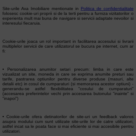
Site-urile Axa Imobiliare mentionate in
Politica de confidentialitate
folosesc cookie-uri proprii si de la terti pentru a furniza vizitatorilor o
experienta mult mai buna de navigare si servicii adaptate nevoilor si
interesului fiecaruia.
Cookie-urile joaca un rol important in facilitarea accesului si livrarii
multiplelor servicii de care utilizatorul se bucura pe internet, cum ar
fi:
• Personalizarea anumitor setari precum: limba in care este
vizualizat un site, moneda in care se exprima anumite preturi sau
tarife, pastrarea optiunilor pentru diverse produse (masuri, alte
detalii etc) in cosul de cumparaturi (si memorarea acestor optiuni) -
generandu-se astfel flexibilitatea "cosului de cumparaturi"
(accesarea preferintelor vechi prin accesarea butonului "inainte" si
"inapoi")
• Cookie-urile ofera detinatorilor de site-uri un feedback valoros
asupra modului cum sunt utilizate site-urile lor de catre utilizatori,
astfel incat sa le poata face si mai eficiente si mai accesibile pentru
utilizatori.