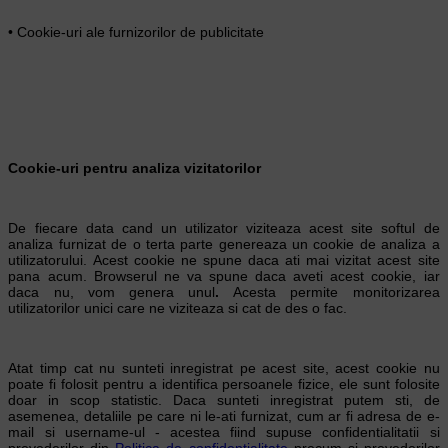
• Cookie-uri ale furnizorilor de publicitate
Cookie-uri pentru analiza vizitatorilor
De fiecare data cand un utilizator viziteaza acest site softul de
analiza furnizat de o terta parte genereaza un cookie de analiza a
utilizatorului. Acest cookie ne spune daca ati mai vizitat acest site
pana acum. Browserul ne va spune daca aveti acest cookie, iar
daca nu, vom genera unul
.
Acesta permite monitorizarea
utilizatorilor unici care ne viziteaza si cat de des o fac.
Atat timp cat nu sunteti inregistrat pe acest site, acest cookie nu
poate fi folosit pentru a identifica persoanele fizice, ele sunt folosite
doar in scop statistic. Daca sunteti inregistrat putem sti, de
asemenea, detaliile pe care ni le-ati furnizat, cum ar fi adresa de e-
mail si username-ul - acestea fiind supuse confidentialitatii si
prevederilor din
Politica de confidentialitate
precum si prevederilor