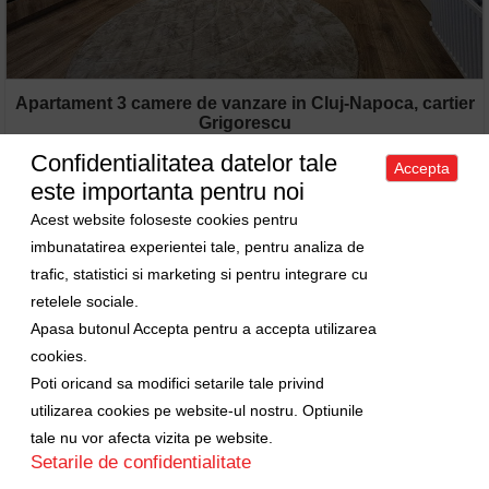
Apartament 3 camere de vanzare in Cluj-Napoca, cartier
Grigorescu
Confidentialitatea datelor tale
Vanzare Apartament • 3 camere • 55m
2
Accepta
Cluj-Napoca • Grigorescu
este importanta pentru noi
Pret: 209000 EURO
ID: 6843
Acest website foloseste cookies pentru
imbunatatirea experientei tale, pentru analiza de
trafic, statistici si marketing si pentru integrare cu
retelele sociale.
Apasa butonul Accepta pentru a accepta utilizarea
cookies.
Poti oricand sa modifici setarile tale privind
utilizarea cookies pe website-ul nostru. Optiunile
tale nu vor afecta vizita pe website.
Setarile de confidentialitate