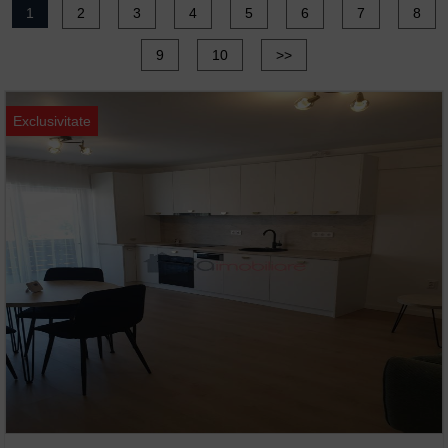
1
2
3
4
5
6
7
8
9
10
>>
Exclusivitate