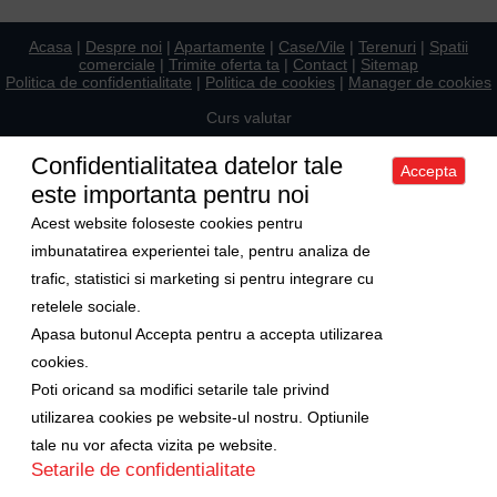
Acasa
|
Despre noi
|
Apartamente
|
Case/Vile
|
Terenuri
|
Spatii
comerciale
|
Trimite oferta ta
|
Contact
|
Sitemap
Politica de confidentialitate
|
Politica de cookies
|
Manager de cookies
Curs valutar
1 Euro = 5.2489 RON
Confidentialitatea datelor tale
Accepta
1 USD = 4.5480 RON
este importanta pentru noi
Ne gasiti si pe
Acest website foloseste cookies pentru
imbunatatirea experientei tale, pentru analiza de
trafic, statistici si marketing si pentru integrare cu
Copyright © 2009-2026 Axa Imobiliare
retelele sociale.
Apasa butonul Accepta pentru a accepta utilizarea
cookies.
Poti oricand sa modifici setarile tale privind
utilizarea cookies pe website-ul nostru. Optiunile
tale nu vor afecta vizita pe website.
Setarile de confidentialitate