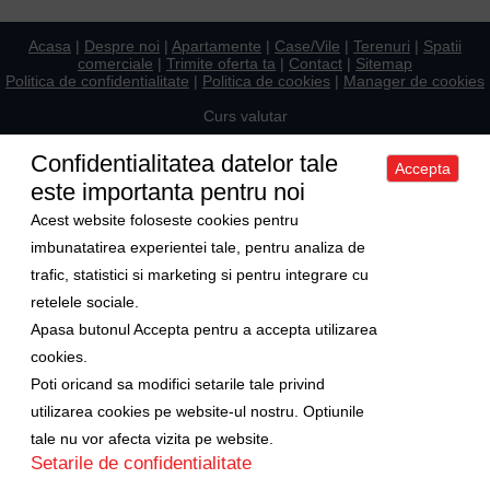
Acasa
|
Despre noi
|
Apartamente
|
Case/Vile
|
Terenuri
|
Spatii
comerciale
|
Trimite oferta ta
|
Contact
|
Sitemap
Politica de confidentialitate
|
Politica de cookies
|
Manager de cookies
Curs valutar
1 Euro = 5.2489 RON
Confidentialitatea datelor tale
Accepta
1 USD = 4.5480 RON
este importanta pentru noi
Ne gasiti si pe
Acest website foloseste cookies pentru
imbunatatirea experientei tale, pentru analiza de
trafic, statistici si marketing si pentru integrare cu
Copyright © 2009-2026 Axa Imobiliare
retelele sociale.
Apasa butonul Accepta pentru a accepta utilizarea
cookies.
Poti oricand sa modifici setarile tale privind
utilizarea cookies pe website-ul nostru. Optiunile
tale nu vor afecta vizita pe website.
Setarile de confidentialitate