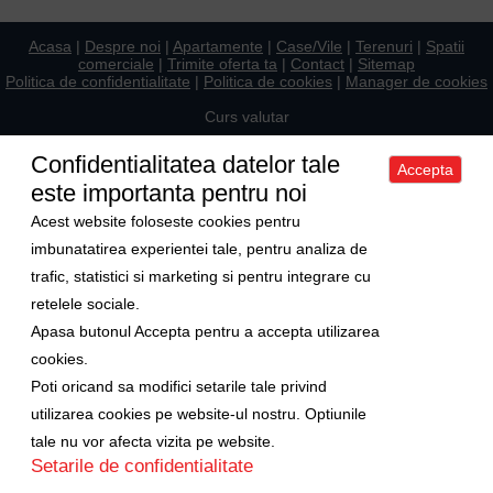
Acasa
|
Despre noi
|
Apartamente
|
Case/Vile
|
Terenuri
|
Spatii
comerciale
|
Trimite oferta ta
|
Contact
|
Sitemap
Politica de confidentialitate
|
Politica de cookies
|
Manager de cookies
Curs valutar
1 Euro = 5.2489 RON
Confidentialitatea datelor tale
Accepta
1 USD = 4.5480 RON
este importanta pentru noi
Ne gasiti si pe
Acest website foloseste cookies pentru
imbunatatirea experientei tale, pentru analiza de
trafic, statistici si marketing si pentru integrare cu
Copyright © 2009-2026 Axa Imobiliare
retelele sociale.
Apasa butonul Accepta pentru a accepta utilizarea
cookies.
Poti oricand sa modifici setarile tale privind
utilizarea cookies pe website-ul nostru. Optiunile
tale nu vor afecta vizita pe website.
Setarile de confidentialitate