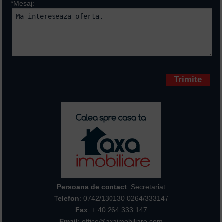
*Mesaj:
Campurile marcate cu * sunt
obligatorii
Persoana de contact
: Secretariat
Telefon
:
0742/130130 0264/333147
Fax
: + 40 264 333 147
Email
: office@axaimobiliare.com