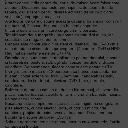
gratar construit din caramida, dar si de rotisor. Acest foisor este
acoperit. De asemenea, este amenajat loc de ceaun, foc de
tabara, dar si teren pentru diverse activitati (tenis cu piciorul,
volei etc.), imprejmuit cu plasa.
Alte lucruri de care dispune aceasta cabana: balansoar construit
din busteni, 2 cosuri de gunoi din busteni acoperite.
In curte este o vale prin care curge un mic paraias.
Tot aici sunt doua magazii: una dotata cu rafturi si dulap, iar
cealalta este magazie pentru lemne.
Cabana este construita din busteni cu diametrul de 35-40 cm si
este dotata cu sistem de supraveghere (4 camere: DVR si HDD.
Regimul de inaltime este de D+P+M.
Dormitoarele sunt complet mobilate cu pat matrimonial, masute
si tabureti din busteni, raft, oglinda, veioze, perdele si draperii,
calorifere. De asemenea, fiecare camera este dotata cu TV.
Living-ul are o masa de 12 persoane cu bancute cu spatar din
busteni, coltar extensibil, fotoliu, semineu, candelabru rustic,
candelabru din fier forjat, televizor, DVD, boxe, perdele,
calorifere.
Baile sunt dotate cu cabina de dus cu hidromasaj, chiuvete din
piatra, vas de toaleta, calorifere, iar intr-una din bai este masina
de spalat cu uscator.
Bucataria este complet mobilata si utilata: frigider si congelator,
plita electrica, cuptor electric, hota, cuptor cu microunde,
cafetiera, prajitor de paine, vesela, tacamuri. De asemenea,
bucataria dispune de boiler (150 litri).
Sala de agrement: tenis de masa, masuta cu 4 scaunele, fotoliu,
canapea si frigider.