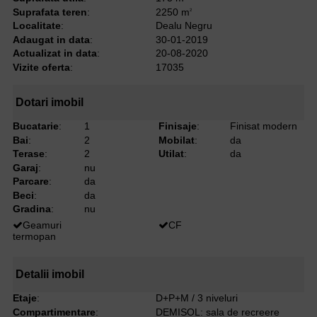
Suprafata teren
:
2250 m
2
Localitate
:
Dealu Negru
Adaugat in data
:
30-01-2019
Actualizat in data
:
20-08-2020
Vizite oferta
:
17035
Dotari imobil
Bucatarie
:
1
Finisaje
:
Finisat modern
Bai
:
2
Mobilat
:
da
Terase
:
2
Utilat
:
da
Garaj
:
nu
Parcare
:
da
Beci
:
da
Gradina
:
nu
Geamuri
CF
termopan
Detalii imobil
Etaje
:
D+P+M / 3 niveluri
Compartimentare
:
DEMISOL: sala de recreere