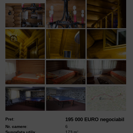
Pret
:
195 000 EURO negociabil
Nr. camere
:
6
Suprafata utila
:
173 m
2