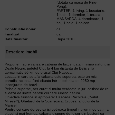
(dotata cu masa de Ping-
Pong).
PARTER: 1 living, 1 bucatarie,
1 baie, 1 dormitor, 1 terasa.
MANSARDA: 4 dormitoare, 1
hol, 1 baie, 1 balcon.
Constructie noua
:
da
Finalizat
:
da
Data finalizarii
:
Dupa 2010
Descriere imobil
Propunem spre vanzare cabana de lux, situata in inima naturii, in
Dealu Negru, judetul Cluj, la 4 km distanta de Belis si la
aproximativ 50 km de orasul Cluj-Napoca.
Locatia in care se afla cabana este superba, este un mic
paradis; aceasta fiind situata intr-o poienita de 2250 mp,
inconjurata de brazi.
Peisaje superbe, aer curat si multa verdeata in jur; coltisor de rai
si oaza de liniste pentru cei care iubesc natura.
Obiective turistice in apropiere: Cascada Rachitele ("Valul
Miresei"), Ghetarul de la Scarisoara, Crucea Iancului de la
Marisel.
Pentru cei care doresc sa isi petreaca timpul intr-un mod cat mai
placut si mai frumos, cabana dispune de foisor din busteni cu