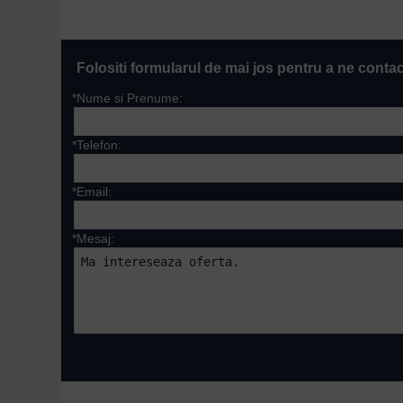
Folositi formularul de mai jos pentru a ne conta
*Nume si Prenume:
*Telefon:
*Email:
*Mesaj:
Campurile marcate cu 