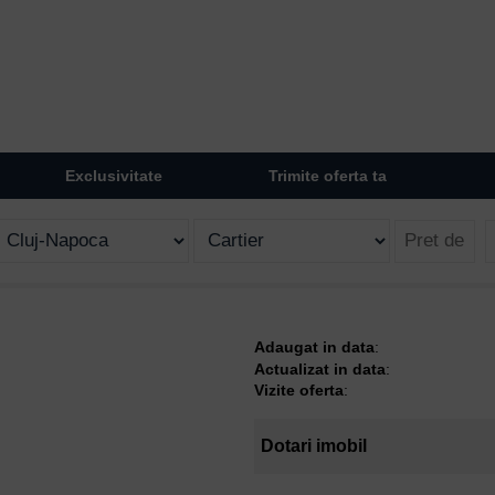
Exclusivitate
Trimite oferta ta
Adaugat in data
:
Actualizat in data
:
Vizite oferta
:
Dotari imobil