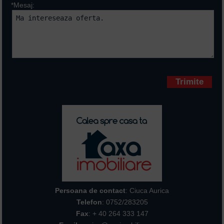
*Mesaj:
Campurile marcate cu * sunt
obligatorii
Persoana de contact
: Ciuca Aurica
Telefon
:
0752/283205
Fax
: + 40 264 333 147