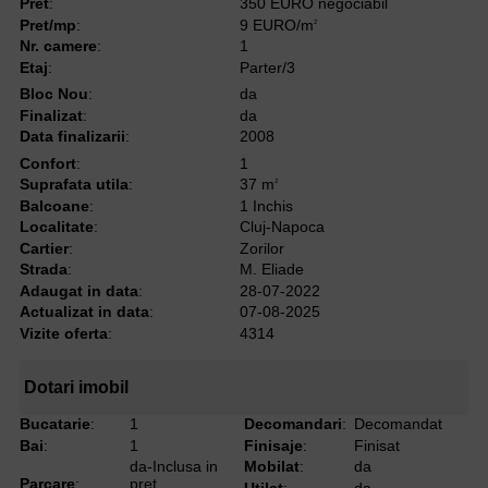
Pret
:
350 EURO negociabil
Pret/mp
:
9 EURO/m
2
Nr. camere
:
1
Etaj
:
Parter/3
Bloc Nou
:
da
Finalizat
:
da
Data finalizarii
:
2008
Confort
:
1
Suprafata utila
:
37 m
2
Balcoane
:
1 Inchis
Localitate
:
Cluj-Napoca
Cartier
:
Zorilor
Strada
:
M. Eliade
Adaugat in data
:
28-07-2022
Actualizat in data
:
07-08-2025
Vizite oferta
:
4314
Dotari imobil
Bucatarie
:
1
Decomandari
:
Decomandat
Bai
:
1
Finisaje
:
Finisat
da-Inclusa in
Mobilat
:
da
Parcare
:
pret
Utilat
:
da