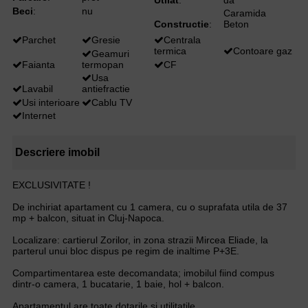
Beci
:
nu
Caramida
Constructie
:
Beton
Parchet
Gresie
Centrala
termica
Contoare gaz
Geamuri
Faianta
termopan
CF
Usa
Lavabil
antiefractie
Usi interioare
Cablu TV
Internet
Descriere imobil
EXCLUSIVITATE !
De inchiriat apartament cu 1 camera, cu o suprafata utila de 37
mp + balcon, situat in Cluj-Napoca.
Localizare: cartierul Zorilor, in zona strazii Mircea Eliade, la
parterul unui bloc dispus pe regim de inaltime P+3E.
Compartimentarea este decomandata; imobilul fiind compus
dintr-o camera, 1 bucatarie, 1 baie, hol + balcon.
Apartamentul are toate dotarile si utilitatile.