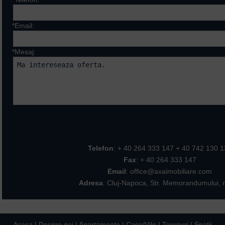
*Email:
*Mesaj:
Campurile marcate cu * sunt ob
Telefon
: + 40 264 333 147 + 40 742 130 
Fax
: + 40 264 333 147
Email
: office@axaimobiliare.com
Adresa
: Cluj-Napoca, Str. Memorandumului, n
Acasa
|
Despre noi
|
Apartamente
|
Case/Vile
|
Terenuri
|
Spatii