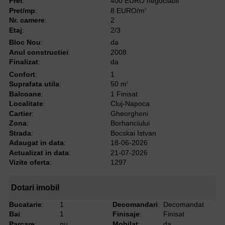
Pret
:
400 EURO negociabil
Pret/mp
:
8 EURO/m
2
Nr. camere
:
2
Etaj
:
2/3
Bloc Nou
:
da
Anul constructiei
:
2008
Finalizat
:
da
Confort
:
1
Suprafata utila
:
50 m
2
Balcoane
:
1 Finisat
Localitate
:
Cluj-Napoca
Cartier
:
Gheorgheni
Zona
:
Borhanciului
Strada
:
Bocskai Istvan
Adaugat in data
:
18-06-2026
Actualizat in data
:
21-07-2026
Vizite oferta
:
1297
Dotari imobil
Bucatarie
:
1
Decomandari
:
Decomandat
Bai
:
1
Finisaje
:
Finisat
Parcare
:
nu
Mobilat
:
da