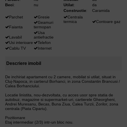
Beci
:
nu
Utilat
:
da
Constructie
:
Caramida
Parchet
Gresie
Centrala
termica
Contoare gaz
Geamuri
Faianta
termopan
Usa
Lavabil
antiefractie
Usi interioare
Telefon
Cablu TV
Internet
Descriere imobil
De inchiriat apartament cu 2 camere, mobilat si utilat, situat in
Cluj-Napoca, in cartierul Borhanci, in zona Constantin Brancusi /
Calea Borhanciului.
Locatie linistita, nou-dezvoltata, cu acces usor spre statia de
autobuz, magazine si supermarket-uri, cartierele Gheorgheni,
Andrei Muresanu, Becas, Buna Ziua, Calea Turzii, Zorilor, zona
centrala (Piata Cipariu).
Pozitionare
Etaj intermediar (2/3) intr-un bloc nou.