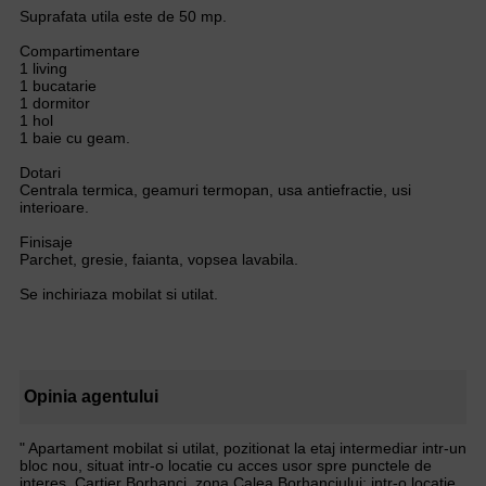
Suprafata utila este de 50 mp.
Compartimentare
1 living
1 bucatarie
1 dormitor
1 hol
1 baie cu geam.
Dotari
Centrala termica, geamuri termopan, usa antiefractie, usi
interioare.
Finisaje
Parchet, gresie, faianta, vopsea lavabila.
Se inchiriaza mobilat si utilat.
Opinia agentului
" Apartament mobilat si utilat, pozitionat la etaj intermediar intr-un
bloc nou, situat intr-o locatie cu acces usor spre punctele de
interes. Cartier Borhanci, zona Calea Borhanciului; intr-o locatie