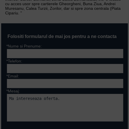
cu acces usor spre cartierele Gheorgheni, Buna Ziua, Andrei
Muresanu, Calea Turzii, Zorilor, dar si spre zona centrala (Piata
Cipariu. "
Folositi formularul de mai jos pentru a ne contacta
*Nume si Prenume:
*Telefon:
*Email:
*Mesaj:
Campurile marcate cu * sunt
obligatorii