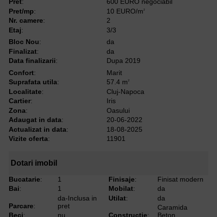
Pret
:
600 EURO negociabil
Pret/mp
:
10 EURO/m
2
Nr. camere
:
2
Etaj
:
3/3
Bloc Nou
:
da
Finalizat
:
da
Data finalizarii
:
Dupa 2019
Confort
:
Marit
Suprafata utila
:
57.4 m
2
Localitate
:
Cluj-Napoca
Cartier
:
Iris
Zona
:
Oasului
Adaugat in data
:
20-06-2022
Actualizat in data
:
18-08-2025
Vizite oferta
:
11901
Dotari imobil
Bucatarie
:
1
Finisaje
:
Finisat modern
Bai
:
1
Mobilat
:
da
da-Inclusa in
Utilat
:
da
Parcare
:
pret
Caramida
Beci
:
nu
Constructie
:
Beton