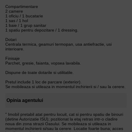
Compartimentare
2 camere
1 oficiu / 1 bucatarie
1 sas / 1 hol
1 baie / 1 grup sanitar
1 spatiu pentru depozitare / 1 dressing.
Dotari
Centrala termica, geamuri termopan, usa antiefractie, usi
interioare.
Finisaje
Parchet, gresie, faianta, vopsea lavabila.
Dispune de toate dotarile si utilitatile.
Pretul include 1 loc de parcare (exterior).
Se mobileaza si utileaza in momentul inchirierii si / sau la cerere.
Opinia agentului
" Imobil pretabil atat pentru locuit, cat si pentru spatiu de birouri
(detine Autorizatie ISU); pozitionat la etaj retras intr-o cladire
noua din zona strazii Oasului. Se mobileaza si utileaza in
momentul inchirierii si/sau la cerere. Locatie foarte buna; acces