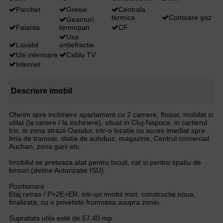
Parchet
Gresie
Centrala
termica
Contoare gaz
Geamuri
Faianta
termopan
CF
Usa
Lavabil
antiefractie
Usi interioare
Cablu TV
Internet
Descriere imobil
Oferim spre inchiriere apartament cu 2 camere, finisat, mobilat si
utilat (la cerere / la inchiriere), situat in Cluj-Napoca, in cartierul
Iris, in zona strazii Oasului; intr-o locatie cu acces imediat spre
linia de tramvai, statia de autobuz, magazine, Centrul comercial
Auchan, zona garii etc.
Imobilul se preteaza atat pentru locuit, cat si pentru spatiu de
birouri (detine Autorizatie ISU).
Pozitionare
Etaj retras / P+2E+ER; intr-un imobil mixt, constructie noua,
finalizata; cu o priveliste frumoasa asupra zonei.
Suprafata utila este de 57.40 mp.