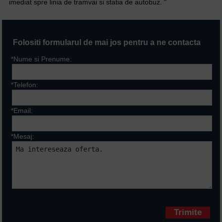
imediat spre linia de tramvai si statia de autobuz. "
Folositi formularul de mai jos pentru a ne contacta
*Nume si Prenume:
*Telefon:
*Email:
*Mesaj:
Campurile marcate cu * sunt
obligatorii