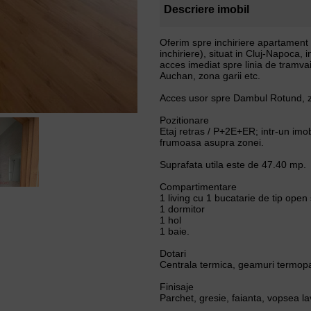
Descriere imobil
Oferim spre inchiriere apartament cu
inchiriere), situat in Cluj-Napoca, in
acces imediat spre linia de tramva
Auchan, zona garii etc.
Acces usor spre Dambul Rotund, z
Pozitionare
Etaj retras / P+2E+ER; intr-un imobi
frumoasa asupra zonei.
Suprafata utila este de 47.40 mp.
Compartimentare
1 living cu 1 bucatarie de tip open
1 dormitor
1 hol
1 baie.
Dotari
Centrala termica, geamuri termopan,
Finisaje
Parchet, gresie, faianta, vopsea la