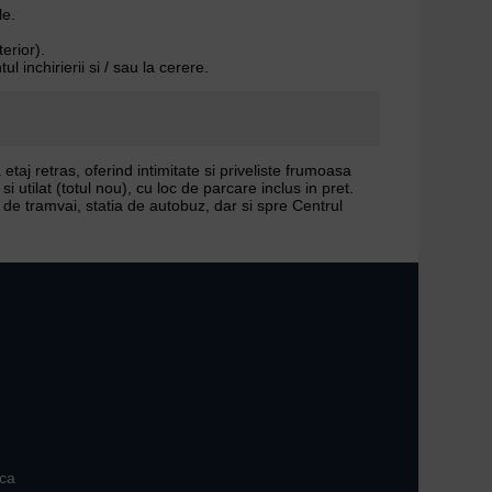
le.
erior).
 inchirierii si / sau la cerere.
etaj retras, oferind intimitate si priveliste frumoasa
 utilat (totul nou), cu loc de parcare inclus in pret.
 de tramvai, statia de autobuz, dar si spre Centrul
ica