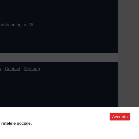
andumului, nr. 19
a
|
Contact
|
Sitemap
Accepta
 retelele sociale.