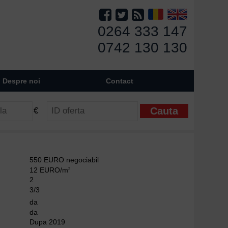
0264 333 147
0742 130 130
Despre noi
Contact
€
550 EURO negociabil
12 EURO/m
2
2
3/3
da
da
Dupa 2019