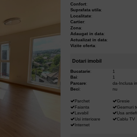
Confort
:
Suprafata utila
:
Localitate
:
Cartier
:
Zona
:
Adaugat in data
:
Actualizat in data
:
Vizite oferta
:
Dotari imobil
Bucatarie
:
1
Bai
:
1
Parcare
:
da-Inclusa in
Beci
:
nu
Parchet
Gresie
Faianta
Geamuri 
Lavabil
Usa antief
Usi interioare
Cablu TV
Internet