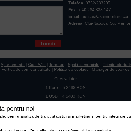
Telefon
:
0752/283205
Fax
: + 40 264 333 147
Email
: aurica@axaimobiliare.com
Adresa
: Cluj-Napoca, Str. Memor
* sunt obligatorii
|
Apartamente
|
Case/Vile
|
Terenuri
|
Spatii comerciale
|
Trimite oferta t
Politica de confidentialitate
|
Politica de cookies
|
Manager de cookies
Curs valutar
1 Euro = 5.2489 RON
1 USD = 4.5480 RON
Ne gasiti si pe
ta pentru noi
, pentru analiza de trafic, statistici si marketing si pentru integrare cu
Copyright © 2009-2026 Axa Imobiliare
ebsite-ul nostru. Optiunile tale nu vor afecta vizita pe website.