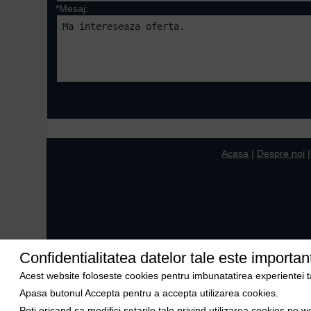
*Mesaj:
Campurile marcate cu 
Acasa
|
Despre noi
Confidentialitatea datelor tale este importan
Acest website foloseste cookies pentru imbunatatirea experientei tale
Apasa butonul Accepta pentru a accepta utilizarea cookies.
Poti oricand sa modifici setarile tale privind utilizarea cookies pe w