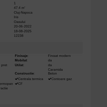
1
47.4 m
2
Cluj-Napoca
Iris
Oasului
20-06-2022
18-08-2025
12238
Finisaje
:
Finisat modern
Mobilat
:
da
 pret
Utilat
:
da
Caramida
Constructie
:
Beton
Centrala termica
Contoare gaz
termopan
CF
ractie