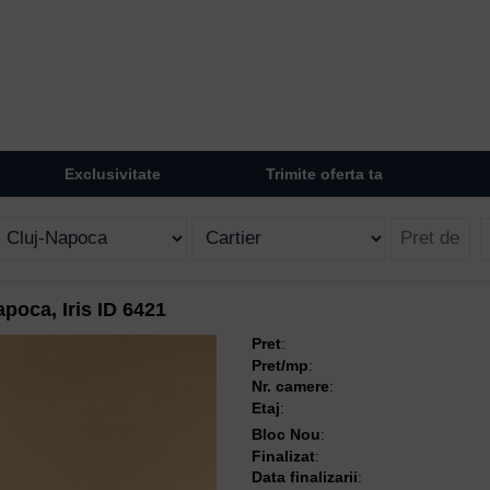
Exclusivitate
Trimite oferta ta
poca, Iris ID 6421
Pret
:
Pret/mp
:
Nr. camere
:
Etaj
:
Bloc Nou
:
Finalizat
:
Data finalizarii
: