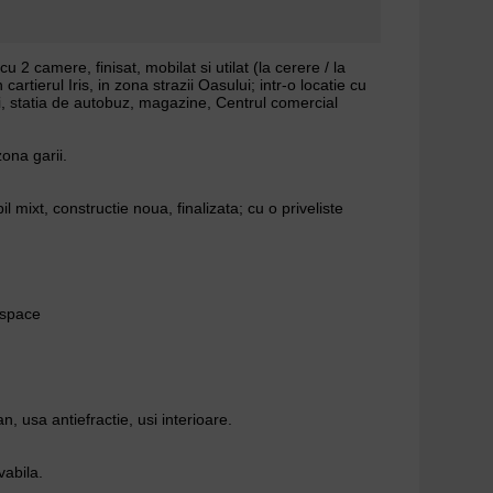
 2 camere, finisat, mobilat si utilat (la cerere / la
 cartierul Iris, in zona strazii Oasului; intr-o locatie cu
i, statia de autobuz, magazine, Centrul comercial
ona garii.
l mixt, constructie noua, finalizata; cu o priveliste
 space
 usa antiefractie, usi interioare.
vabila.