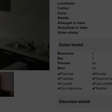
Localitate
:
Cartier
:
Zona
:
Strada
:
Adaugat in data
:
Actualizat in data
:
Vizite oferta
:
Dotari imobil
Bucatarie
:
1
Bai
:
1
Parcare
:
nu
Beci
:
nu
Parchet
Gresie
Faianta
Geamuri 
Lavabil
Usa antief
Usi interioare
Telefon
Descriere imobil