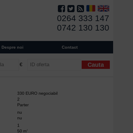
0264 333 147
0742 130 130
Despre noi
Contact
€
330 EURO negociabil
2
Parter
nu
nu
1
50 m
2