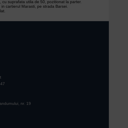
u suprafata utila de 50, pozitionat la parter.
 in cartierul Marasti, pe strada Barsei.
lat.
t
147
andumului, nr. 19