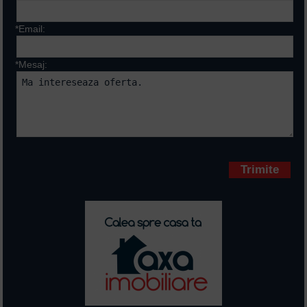
*Email:
*Mesaj:
Campurile marcate cu * sunt
obligatorii