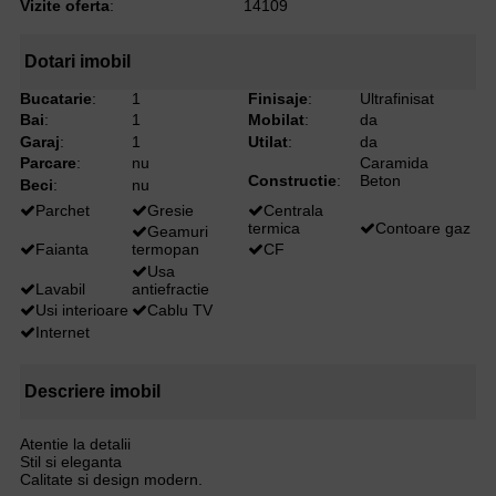
Vizite oferta
:
14109
Dotari imobil
Bucatarie
:
1
Finisaje
:
Ultrafinisat
Bai
:
1
Mobilat
:
da
Garaj
:
1
Utilat
:
da
Parcare
:
nu
Caramida
Constructie
:
Beton
Beci
:
nu
Parchet
Gresie
Centrala
termica
Contoare gaz
Geamuri
Faianta
termopan
CF
Usa
Lavabil
antiefractie
Usi interioare
Cablu TV
Internet
Descriere imobil
Atentie la detalii
Stil si eleganta
Calitate si design modern.