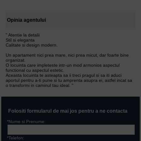
Opinia agentului
" Atentie la detalii
Stil si eleganta
Calitate si design modern.
Un apartament nici prea mare, nici prea micut, dar foarte bine
organizat.
O locuinta care impleteste intr-un mod armonios aspectul
functional cu aspectul estetic.
Aceasta locuinta te asteapta sa ii treci pragul si sa iti aduci
aportul pentru a-ti pune si tu amprenta asupra ei, astfel incat sa
o transformi in caminul tau ideal. "
Folositi formularul de mai jos pentru a ne contacta
*Nume si Prenume:
*Telefon: