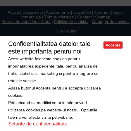
Acasa
|
Despre noi
|
Apartamente
|
Case/Vile
|
Terenuri
|
Spatii
comerciale
|
Trimite oferta ta
|
Contact
|
Sitemap
Politica de confidentialitate
|
Politica de cookies
|
Manager de cookies
Curs valutar
1 Euro = 5.2489 RON
Confidentialitatea datelor tale
Accepta
1 USD = 4.5480 RON
este importanta pentru noi
Ne gasiti si pe
Acest website foloseste cookies pentru
imbunatatirea experientei tale, pentru analiza de
trafic, statistici si marketing si pentru integrare cu
Copyright © 2009-2026 Axa Imobiliare
retelele sociale.
Apasa butonul Accepta pentru a accepta utilizarea
cookies.
Poti oricand sa modifici setarile tale privind
utilizarea cookies pe website-ul nostru. Optiunile
tale nu vor afecta vizita pe website.
Setarile de confidentialitate