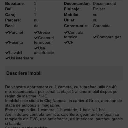
Bucatarie
:
1
Decomandari
:
Decomandat
Bai
:
1
Finisaje
:
Finisat
Garaj
:
1
Mobilat
:
nu
Parcare
:
nu
Utilat
:
nu
Beci
:
da
Constructie
:
Caramida
Parchet
Gresie
Centrala
termica
Contoare gaz
Geamuri
Faianta
termopan
CF
Usa
Lavabil
antiefractie
Usi interioare
Descriere imobil
De vanzare apartament cu 1 camera, cu suprafata utila de 40
mp, decomandat, pozitionat la etajul 1 al unui imobil dispus pe
regim de inaltime P+4E.
Imobilul este situat in Cluj-Napoca, in cartierul Gruia, aproape de
statia de autobuz si magazine.
Este compus din: 1 camera, 1 bucatarie, 1 baie si 1 hol.
Are in dotare centrala termica, calorifere, geamuri termopan cu
tamplarie din PVC, usa antiefractie, usi interioare, parchet, gresie
si faianta.