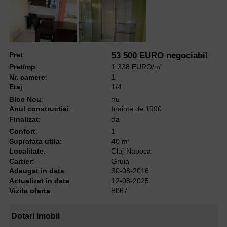
Pret
:
53 500 EURO negociabil
Pret/mp
:
1 338 EURO/m
2
Nr. camere
:
1
Etaj
:
1/4
Bloc Nou
:
nu
Anul constructiei
:
Inainte de 1990
Finalizat
:
da
Confort
:
1
Suprafata utila
:
40 m
2
Localitate
:
Cluj-Napoca
Cartier
:
Gruia
Adaugat in data
:
30-08-2016
Actualizat in data
:
12-08-2025
Vizite oferta
:
8067
Dotari imobil