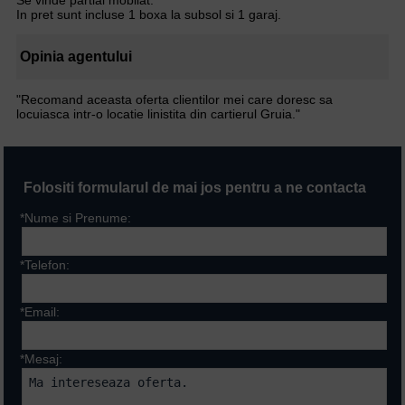
Se vinde partial mobilat.
In pret sunt incluse 1 boxa la subsol si 1 garaj.
Opinia agentului
"Recomand aceasta oferta clientilor mei care doresc sa
locuiasca intr-o locatie linistita din cartierul Gruia."
Folositi formularul de mai jos pentru a ne contacta
*Nume si Prenume:
*Telefon:
*Email:
*Mesaj: