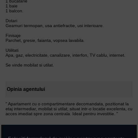
1 bucatarie
1 baie
1 balcon.
Dotari
Geamuri termopan, usa antiefractie, usi interioare.
Finisaje
Parchet, gresie, faianta, vopsea lavabila.
Utilitati
Apa, gaz, electricitate, canalizare, interfon, TV cablu, internet.
Se vinde mobilat si utilat.
Opinia agentului
" Apartament cu o compartimentare decomandata, pozitionat la
etaj intermediar, mobilat si utilat; situat intr-o locatie excelenta, cu
acces imediat spre zona centrala. Ideal pentru investitie. "