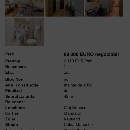
Pret
:
89 000 EURO negociabil
Pret/mp
:
2 119 EURO/m
2
Nr. camere
:
1
Etaj
:
1/8
Bloc Nou
:
nu
Anul constructiei
:
Inainte de 1990
Finalizat
:
da
Suprafata utila
:
42 m
2
Balcoane
:
1
Localitate
:
Cluj-Napoca
Cartier
:
Manastur
Zona
:
Kaufland
Strada
:
Calea Manastur