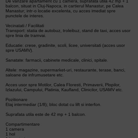
De vanzare apartament cu 1 camera, suprafata utila 42 mp + 1
balcon, situat in Cluj-Napoca, in cartierul Manastur, pe Calea
Manastur; intr-o locatie excelenta, cu acces imediat spre
punctele de interes.
Vecinatati / Facilitati
Transport: statia de autobuz, troleibuz, stand de taxi, acces usor
spre linia de tramvai.
Educatie: crese, gradinite, scoli, licee, universitati (acces usor
spre USAMV).
Sanatate: farmacii, cabinete medicale, clinici, spitale.
Altele: magazine, supermarket-uri, restaurante, terase, banci,
saloane de infrumusetare etc.
Acces usor spre Motilor, Calea Floresti, Primaverii, Plopilor,
Izlazului, Campului, Platinia, Kaufland, Clinicilor, USAMV etc.
Pozitionare
Etaj intermediar (1/8); bloc dotat cu lift si interfon.
Suprafata utila este de 42 mp + 1 balcon.
Compartimentare
1 camera
1 hol