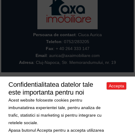
Persoana de contact
: Ciuca Aurica
Telefon
:
0752/283205
Fax
: + 40 264 333 147
Email
: aurica@axaimobiliare.com
Adresa
: Cluj-Napoca, Str. Memorandumului, nr. 19
Confidentialitatea datelor tale
Accepta
Acasa
|
Despre noi
|
Apartamente
|
Case/Vile
|
Terenuri
|
Spatii
este importanta pentru noi
comerciale
|
Trimite oferta ta
|
Contact
|
Sitemap
Politica de confidentialitate
|
Politica de cookies
|
Manager de cookies
Acest website foloseste cookies pentru
Curs valutar
imbunatatirea experientei tale, pentru analiza de
trafic, statistici si marketing si pentru integrare cu
1 Euro = 5.2489 RON
retelele sociale.
1 USD = 4.5480 RON
Apasa butonul Accepta pentru a accepta utilizarea
Ne gasiti si pe