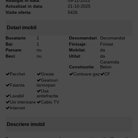
Adaugat in data
:
09-11-2022
Actualizat in data
:
21-10-2025
Vizite oferta
:
5426
Dotari imobil
Bucatarie
:
1
Decomandari
:
Decomandat
Bai
:
1
Finisaje
:
Finisat
Parcare
:
nu
Mobilat
:
da
Beci
:
nu
Utilat
:
da
Caramida
Constructie
:
Beton
Parchet
Gresie
Contoare gaz
CF
Geamuri
Faianta
termopan
Usa
Lavabil
antiefractie
Usi interioare
Cablu TV
Internet
Descriere imobil