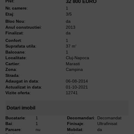
Pret
:
32 800 EURO
Nr. camere
:
1
Etaj
:
3/5
Bloc Nou
:
da
Anul constructiei
:
2013
Finalizat
:
da
Confort
:
1
Suprafata utila
:
37 m
2
Balcoane
:
1
Localitate
:
Cluj-Napoca
Cartier
:
Marasti
Zona
:
Campina
Strada
:
Adaugat in data
:
06-08-2014
Actualizat in data
:
01-10-2021
Vizite oferta
:
12741
Dotari imobil
Bucatarie
:
1
Decomandari
:
Decomandat
Bai
:
1
Finisaje
:
Ultrafinisat
Parcare
:
nu
Mobilat
:
da