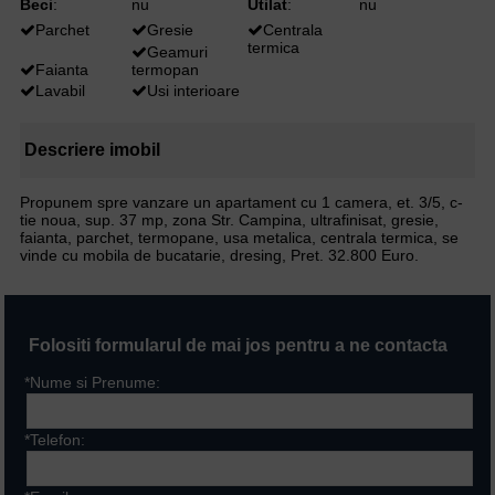
Beci
:
nu
Utilat
:
nu
Parchet
Gresie
Centrala
termica
Geamuri
Faianta
termopan
Lavabil
Usi interioare
Descriere imobil
Propunem spre vanzare un apartament cu 1 camera, et. 3/5, c-
tie noua, sup. 37 mp, zona Str. Campina, ultrafinisat, gresie,
faianta, parchet, termopane, usa metalica, centrala termica, se
vinde cu mobila de bucatarie, dresing, Pret. 32.800 Euro.
Folositi formularul de mai jos pentru a ne contacta
*Nume si Prenume:
*Telefon: