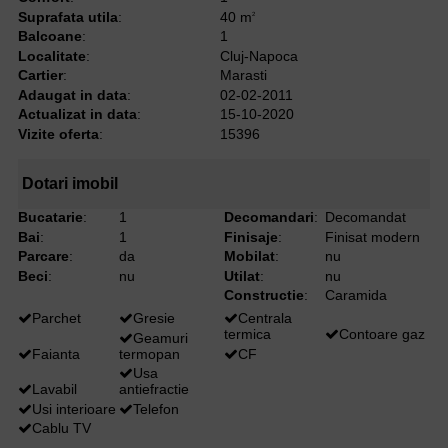
Suprafata utila
:
40 m
2
Balcoane
:
1
Localitate
:
Cluj-Napoca
Cartier
:
Marasti
Adaugat in data
:
02-02-2011
Actualizat in data
:
15-10-2020
Vizite oferta
:
15396
Dotari imobil
Bucatarie
:
1
Decomandari
:
Decomandat
Bai
:
1
Finisaje
:
Finisat modern
Parcare
:
da
Mobilat
:
nu
Beci
:
nu
Utilat
:
nu
Constructie
:
Caramida
Parchet
Gresie
Centrala
termica
Contoare gaz
Geamuri
Faianta
termopan
CF
Usa
Lavabil
antiefractie
Usi interioare
Telefon
Cablu TV