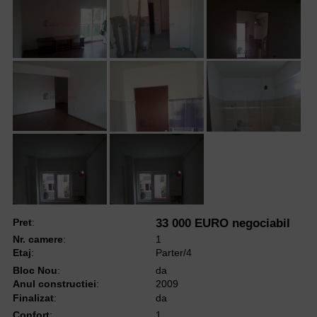
Pret
:
33 000 EURO negociabil
Nr. camere
:
1
Etaj
:
Parter/4
Bloc Nou
:
da
Anul constructiei
:
2009
Finalizat
:
da
Confort
:
1