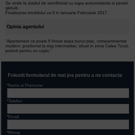
Se vinde la stadiul de semifinisat cu sapa autonivelanta si peretii
gletuiti.
Finalizarea imobilului va fi in Ianuarie-Februarie 2017.
Opinia agentului
"Apartament ce poate fi finisat dupa bunul plac, compartimentat
modern, pozitionat la etaj intermediar, situat in zona Calea Turzii,
potrivit pentru un cuplu."
Folositi formularul de mai jos pentru a ne contacta
*Nume si Prenume:
*Telefon:
*Email:
*Mesaj: