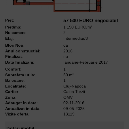
Pret
:
57 500 EURO negociabil
Pret/mp
:
1 150 EURO/m
2
Nr. camere
:
2
Etaj
:
Intermediar/3
Bloc Nou
:
da
Anul constructiei
:
2016
Finalizat
:
nu
Data finalizarii
:
Ianuarie-Februarie 2017
Confort
:
1
Suprafata utila
:
50 m
2
Balcoane
:
1
Localitate
:
Cluj-Napoca
Cartier
:
Calea Turzii
Zona
:
OMV
Adaugat in data
:
02-11-2016
Actualizat in data
:
09-05-2025
Vizite oferta
:
13119
Dotari imobil