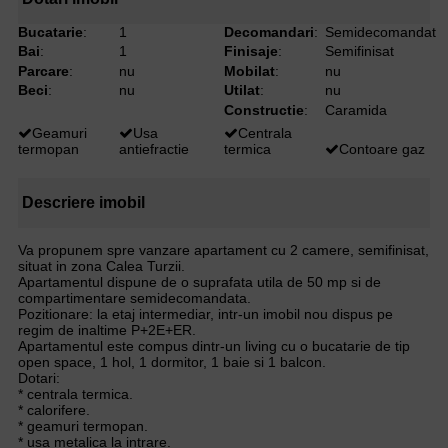
Bucatarie
:
1
Decomandari
:
Semidecomandat
Bai
:
1
Finisaje
:
Semifinisat
Parcare
:
nu
Mobilat
:
nu
Beci
:
nu
Utilat
:
nu
Constructie
:
Caramida
Geamuri
Usa
Centrala
termopan
antiefractie
termica
Contoare gaz
Descriere imobil
Va propunem spre vanzare apartament cu 2 camere, semifinisat,
situat in zona Calea Turzii.
Apartamentul dispune de o suprafata utila de 50 mp si de
compartimentare semidecomandata.
Pozitionare: la etaj intermediar, intr-un imobil nou dispus pe
regim de inaltime P+2E+ER.
Apartamentul este compus dintr-un living cu o bucatarie de tip
open space, 1 hol, 1 dormitor, 1 baie si 1 balcon.
Dotari:
* centrala termica.
* calorifere.
* geamuri termopan.
* usa metalica la intrare.