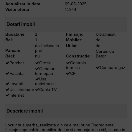
Actualizat in data
:
09-05-2025
Vizite oferta
:
11944
Dotari imobil
Bucatarie
:
1
Finisaje
:
Ultrafinisat
Bai
:
1
Mobilat
:
da
da-Inclusa in
Utilat
:
da
Parcare
:
pret
Caramida
Beci
:
nu
Constructie
:
Beton
Parchet
Gresie
Centrala
termica
Contoare gaz
Geamuri
Faianta
termopan
CF
Usa
Lavabil
antiefractie
Usi interioare
Cablu TV
Internet
Descriere imobil
Locuinta superba, realizata din cele mai bune "ingrediente" :
finisaje impecabile, mobilier de lux si amenajare cu stil, situata in