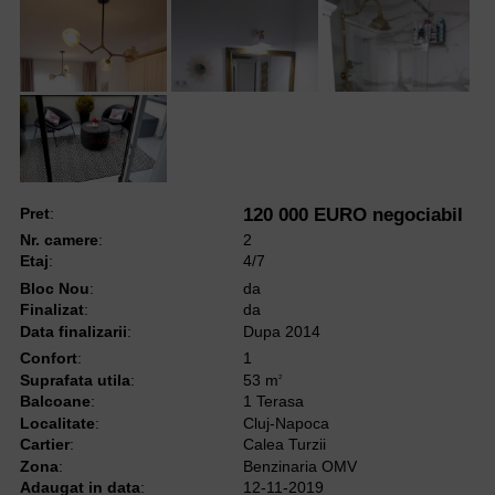
Pret
:
120 000 EURO negociabil
Nr. camere
:
2
Etaj
:
4/7
Bloc Nou
:
da
Finalizat
:
da
Data finalizarii
:
Dupa 2014
Confort
:
1
Suprafata utila
:
53 m
2
Balcoane
:
1 Terasa
Localitate
:
Cluj-Napoca
Cartier
:
Calea Turzii
Zona
:
Benzinaria OMV
Adaugat in data
:
12-11-2019