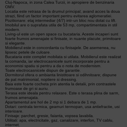
Cluj-Napoca, in zona Calea Turzii, in apropiere de benzinaria
OMV.
Locatia este retrasa de la drumul principal, avand acces la doua
strazi, fiind un factor important pentru evitarea aglomeratiei.
Pozitionare: etaj intermediar (4/7) intr-un bloc nou dotat cu lift.
Imobilul are o suprafata utila de 53 mp, compartimentata in stil
modern.
Living-ul este un open space cu bucataria. Aceste incaperi sunt
foarte frumos amenajate si finisate, in nuante placute, primitoare
si elegante.
Mobilierul este in concordanta cu finisajele. De asemenea, nu
lipsesc petele de culoare.
Bucataria este complet mobilata si utilata. Mobilierul este realizat
la comanda, iar electrocasnicele sunt incorporate pentru a
economisi spatiu si pentru a da o nota de modernism.
Toate electrocasnicele dispun de garantie.
Dormitorul ofera o ambianta linistitoare si odihnitoare; dispune
de pat matrimonial, noptiere si dressing.
Baia este foarte cocheta prin atentia la detalii, prin contrastele
frumoase de gri si auriu.
Terasa este ideala pentru relaxare. Este o terasa plina de sarm,
frumos amenajata.
Apartamentul are hol de 2 mp si 1 debara de 1 mp.
Dotari: centrala termica, geamuri termopan, usa antiefractie, usi
interioare.
Finisaje: parchet, gresie, faianta, vopsea lavabila.
Utilitati: apa, electricitate, gaz, canalizare, interfon, TV cablu,
internet.