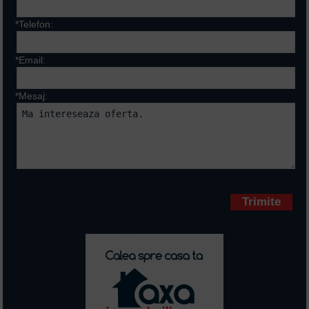
*Telefon:
*Email:
*Mesaj:
Campurile marcate cu * sunt
obligatorii