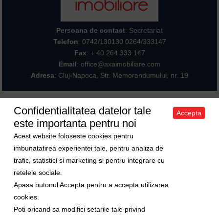
Persoana de contact
: Secretariat
Telefon
:
0742/130130 0264/333147
Fax
: + 40 264 333 147
Email
: office@axaimobiliare.com
Adresa
: Cluj-Napoca, Str. Memorandumului, nr. 19
Confidentialitatea datelor tale
Accepta
Acasa
|
Despre noi
|
Apartamente
|
Case/Vile
|
Terenuri
|
Spatii
este importanta pentru noi
comerciale
|
Trimite oferta ta
|
Contact
|
Sitemap
Politica de confidentialitate
|
Politica de cookies
|
Manager de cookies
Acest website foloseste cookies pentru
Curs valutar
imbunatatirea experientei tale, pentru analiza de
trafic, statistici si marketing si pentru integrare cu
1 Euro = 5.2489 RON
retelele sociale.
1 USD = 4.5480 RON
Apasa butonul Accepta pentru a accepta utilizarea
Ne gasiti si pe
cookies.
Poti oricand sa modifici setarile tale privind