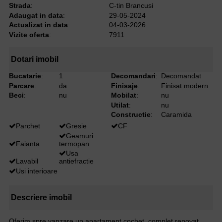
Strada
:
C-tin Brancusi
Adaugat in data
:
29-05-2024
Actualizat in data
:
04-03-2026
Vizite oferta
:
7911
Dotari imobil
Bucatarie
:
1
Decomandari
:
Decomandat
Parcare
:
da
Finisaje
:
Finisat modern
Beci
:
nu
Mobilat
:
nu
Utilat
:
nu
Constructie
:
Caramida
Parchet
Gresie
CF
Geamuri
Faianta
termopan
Usa
Lavabil
antiefractie
Usi interioare
Descriere imobil
Oferim spre vanzare un apartament cochet, complet renovat,