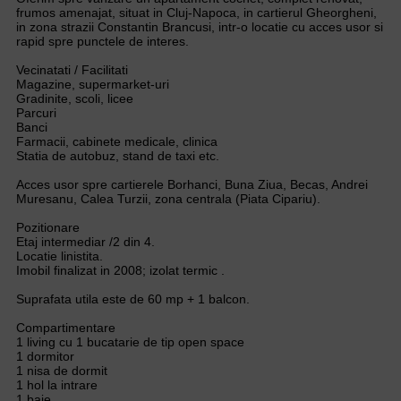
frumos amenajat, situat in Cluj-Napoca, in cartierul Gheorgheni,
in zona strazii Constantin Brancusi, intr-o locatie cu acces usor si
rapid spre punctele de interes.
Vecinatati / Facilitati
Magazine, supermarket-uri
Gradinite, scoli, licee
Parcuri
Banci
Farmacii, cabinete medicale, clinica
Statia de autobuz, stand de taxi etc.
Acces usor spre cartierele Borhanci, Buna Ziua, Becas, Andrei
Muresanu, Calea Turzii, zona centrala (Piata Cipariu).
Pozitionare
Etaj intermediar /2 din 4.
Locatie linistita.
Imobil finalizat in 2008; izolat termic .
Suprafata utila este de 60 mp + 1 balcon.
Compartimentare
1 living cu 1 bucatarie de tip open space
1 dormitor
1 nisa de dormit
1 hol la intrare
1 baie