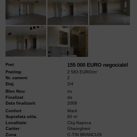
Pret
:
155 000 EURO negociabil
Pret/mp
:
2 583 EURO/m
2
Nr. camere
:
2
Etaj
:
2/4
Bloc Nou
:
nu
Finalizat
:
da
Data finalizarii
:
2008
Confort
:
Marit
Suprafata utila
:
60 m
2
Localitate
:
Cluj-Napoca
Cartier
:
Gheorgheni
Zona
:
C-TIN BRANCUSI