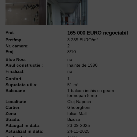
Pret
:
165 000 EURO negociabil
Pret/mp
:
3 235 EURO/m
2
Nr. camere
:
2
Etaj
:
8/10
Bloc Nou
:
nu
Anul constructiei
:
Inainte de 1990
Finalizat
:
nu
Confort
:
1
Suprafata utila
:
51 m
2
Balcoane
:
1 balcon inchis cu geam
termopan 8 mp
Localitate
:
Cluj-Napoca
Cartier
:
Gheorgheni
Zona
:
Iulius Mall
Strada
:
Bizusa
Adaugat in data
:
23-09-2025
Actualizat in data
:
24-11-2025