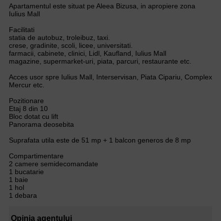
Apartamentul este situat pe Aleea Bizusa, in apropiere zona
Iulius Mall
Facilitati
statia de autobuz, troleibuz, taxi.
crese, gradinite, scoli, licee, universitati.
farmacii, cabinete, clinici, Lidl, Kaufland, Iulius Mall
magazine, supermarket-uri, piata, parcuri, restaurante etc.
Acces usor spre Iulius Mall, Interservisan, Piata Cipariu, Complex
Mercur etc.
Pozitionare
Etaj 8 din 10
Bloc dotat cu lift
Panorama deosebita
Suprafata utila este de 51 mp + 1 balcon generos de 8 mp
Compartimentare
2 camere semidecomandate
1 bucatarie
1 baie
1 hol
1 debara
Opinia agentului