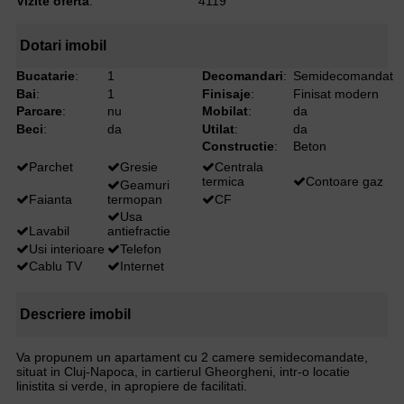
Vizite oferta
:
4119
Dotari imobil
Bucatarie
:
1
Decomandari
:
Semidecomandat
Bai
:
1
Finisaje
:
Finisat modern
Parcare
:
nu
Mobilat
:
da
Beci
:
da
Utilat
:
da
Constructie
:
Beton
Parchet
Gresie
Centrala
termica
Contoare gaz
Geamuri
Faianta
termopan
CF
Usa
Lavabil
antiefractie
Usi interioare
Telefon
Cablu TV
Internet
Descriere imobil
Va propunem un apartament cu 2 camere semidecomandate,
situat in Cluj-Napoca, in cartierul Gheorgheni, intr-o locatie
linistita si verde, in apropiere de facilitati.