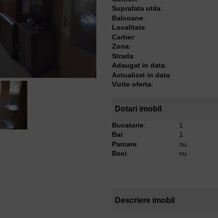
Suprafata utila
:
Balcoane
:
Localitate
:
Cartier
:
Zona
:
Strada
:
Adaugat in data
:
Actualizat in data
:
Vizite oferta
:
Dotari imobil
Bucatarie
:
1
Bai
:
1
Parcare
:
nu
Beci
:
nu
Descriere imobil