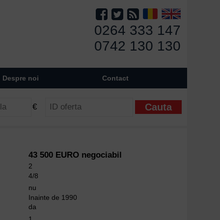
0264 333 147
0742 130 130
Despre noi
Contact
€
43 500 EURO negociabil
2
4/8
nu
Inainte de 1990
da
1