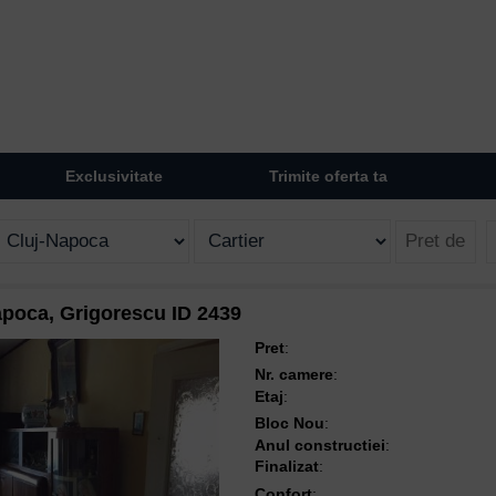
Exclusivitate
Trimite oferta ta
apoca, Grigorescu ID 2439
Pret
:
Nr. camere
:
Etaj
:
Bloc Nou
:
Anul constructiei
:
Finalizat
:
Confort
: