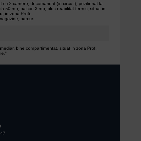
cu 2 camere, decomandat (in circuit), pozitionat la
ila 50 mp, balcon 3 mp, bloc reabilitat termic, situat in
u, in zona Profi.
 magazine, parcuri.
rmediar, bine compartimentat, situat in zona Profi.
re."
t
147