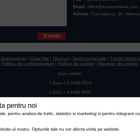
Email
: office@axaimobiliare.com
Adresa
: Cluj-Napoca, Str. Memor
* sunt obligatorii
|
Apartamente
|
Case/Vile
|
Terenuri
|
Spatii comerciale
|
Trimite oferta t
Politica de confidentialitate
|
Politica de cookies
|
Manager de cookies
Curs valutar
1 Euro = 5.2489 RON
1 USD = 4.5480 RON
Ne gasiti si pe
ta pentru noi
, pentru analiza de trafic, statistici si marketing si pentru integrare cu
Copyright © 2009-2026 Axa Imobiliare
ebsite-ul nostru. Optiunile tale nu vor afecta vizita pe website.