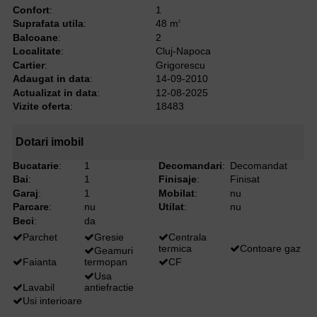
Confort
:
1
Suprafata utila
:
48 m
2
Balcoane
:
2
Localitate
:
Cluj-Napoca
Cartier
:
Grigorescu
Adaugat in data
:
14-09-2010
Actualizat in data
:
12-08-2025
Vizite oferta
:
18483
Dotari imobil
Bucatarie
:
1
Decomandari
:
Decomandat
Bai
:
1
Finisaje
:
Finisat
Garaj
:
1
Mobilat
:
nu
Parcare
:
nu
Utilat
:
nu
Beci
:
da
Parchet
Gresie
Centrala
termica
Contoare gaz
Geamuri
Faianta
termopan
CF
Usa
Lavabil
antiefractie
Usi interioare