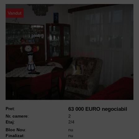
Vandut
Pret
:
63 000 EURO negociabil
Nr. camere
:
2
Etaj
:
2/4
Bloc Nou
:
nu
Finalizat
:
nu