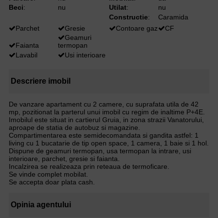
Beci
:
nu
Utilat
:
nu
Constructie
:
Caramida
Parchet
Gresie
Contoare gaz
CF
Geamuri
Faianta
termopan
Lavabil
Usi interioare
Descriere imobil
De vanzare apartament cu 2 camere, cu suprafata utila de 42
mp, pozitionat la parterul unui imobil cu regim de inaltime P+4E.
Imobilul este situat in cartierul Gruia, in zona strazii Vanatorului,
aproape de statia de autobuz si magazine.
Compartimentarea este semidecomandata si gandita astfel: 1
living cu 1 bucatarie de tip open space, 1 camera, 1 baie si 1 hol.
Dispune de geamuri termopan, usa termopan la intrare, usi
interioare, parchet, gresie si faianta.
Incalzirea se realizeaza prin reteaua de termoficare.
Se vinde complet mobilat.
Se accepta doar plata cash.
Opinia agentului