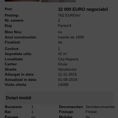
Pret
:
32 000 EURO negociabil
Pret/mp
:
762 EURO/m
2
Nr. camere
:
2
Etaj
:
Parter/4
Bloc Nou
:
nu
Anul constructiei
:
Inainte de 1990
Finalizat
:
da
Confort
:
1
Suprafata utila
:
42 m
2
Localitate
:
Cluj-Napoca
Cartier
:
Gruia
Strada
:
Vanatorului
Adaugat in data
:
11-11-2015
Actualizat in data
:
01-08-2016
Vizite oferta
:
14088
Dotari imobil
Bucatarie
:
1
Decomandari
:
Semidecomandat
Bai
:
1
Finisaje
:
Finisat
Parcare
:
nu
Mobilat
:
da