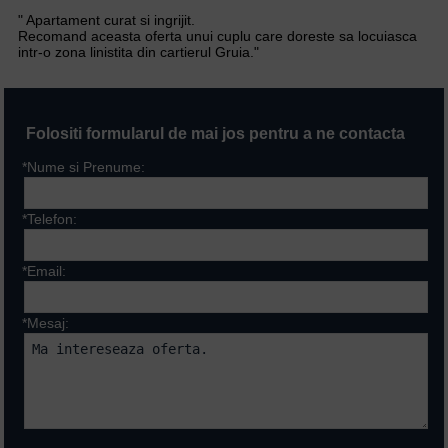
" Apartament curat si ingrijit.
Recomand aceasta oferta unui cuplu care doreste sa locuiasca
intr-o zona linistita din cartierul Gruia."
Folositi formularul de mai jos pentru a ne contacta
*Nume si Prenume:
*Telefon:
*Email:
*Mesaj:
Campurile marcate cu * sunt