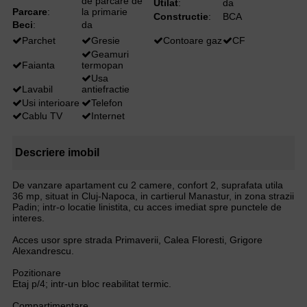
de parcare de
Utilat
:
da
Parcare
:
la primarie
Constructie
:
BCA
Beci
:
da
Parchet
Gresie
Contoare gaz
CF
Geamuri
Faianta
termopan
Usa
Lavabil
antiefractie
Usi interioare
Telefon
Cablu TV
Internet
Descriere imobil
De vanzare apartament cu 2 camere, confort 2, suprafata utila
36 mp, situat in Cluj-Napoca, in cartierul Manastur, in zona strazii
Padin; intr-o locatie linistita, cu acces imediat spre punctele de
interes.
Acces usor spre strada Primaverii, Calea Floresti, Grigore
Alexandrescu.
Pozitionare
Etaj p/4; intr-un bloc reabilitat termic.
Compartimentare