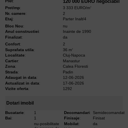
Pret
:
120 000 EURO negociabil
Pret/mp
:
3 333 EURO/m
2
Nr. camere
:
2
Etaj
:
Parter Inalt/4
Bloc Nou
:
nu
Anul constructiei
:
Inainte de 1990
Finalizat
:
da
Confort
:
2
Suprafata utila
:
36 m
2
Localitate
:
Cluj-Napoca
Cartier
:
Manastur
Zona
:
Calea Floresti
Strada
:
Padin
Adaugat in data
:
12-06-2026
Actualizat in data
:
17-06-2026
Vizite oferta
:
1292
Dotari imobil
Bucatarie
:
1
Decomandari
:
Semidecomandat
Bai
:
1
Finisaje
:
Finisat
nu-posibilitate
Mobilat
:
da