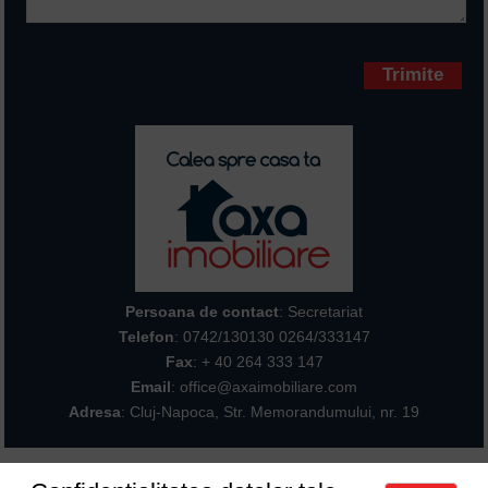
Campurile marcate cu * sunt
obligatorii
Persoana de contact
: Secretariat
Telefon
:
0742/130130 0264/333147
Fax
: + 40 264 333 147
Email
: office@axaimobiliare.com
Adresa
: Cluj-Napoca, Str. Memorandumului, nr. 19