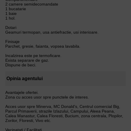
2 camere semidecomandate
1 bucatarie
1 baie
1 hol.
Dotari
Geamuri termopan, usa antiefractie, usi interioare.
Finisaje
Parchet, gresie, faianta, vopsea lavabila.
Incalzirea este pe termoficare.
Exista separare de gaz.
Dispune de beci.
Opinia agentului
Avantajele ofertei.
Zona cu acces usor spre punctele de interes.
Acces usor spre Minerva, MC Donald's, Centrul comercial Big,
Parcul Primaverii, strazile Izlazului, Campului, Aleea Peana,
Calea Manastur, Calea Floresti, Bucium, zona centrala, Plopilor,
Zorilor, Floresti, Vivo etc.
Vecinatati / Facilitati