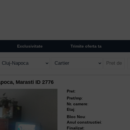
Exclusivitate
Trimite oferta ta
poca, Marasti ID 2776
Pret
:
Pret/mp
:
Nr. camere
:
Etaj
:
Bloc Nou
:
Anul constructiei
:
Finalizat
: