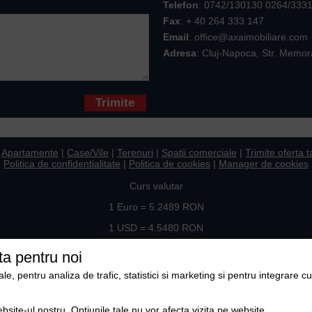
Telefon
:
0742/130130 0264/333
Fax
: + 40 264 333 147
Email
: office@axaimobiliare.com
Adresa
: Cluj-Napoca, Str. Memor
* sunt obligatorii
|
Apartamente
|
Case/Vile
|
Terenuri
|
Spatii comerciale
|
Trimite oferta t
Politica de confidentialitate
|
Politica de cookies
|
Manager de cookies
Curs valutar
1 Euro = 5.2489 RON
1 USD = 4.5480 RON
Ne gasiti si pe
ta pentru noi
, pentru analiza de trafic, statistici si marketing si pentru integrare cu
Copyright © 2009-2026 Axa Imobiliare
ebsite-ul nostru. Optiunile tale nu vor afecta vizita pe website.