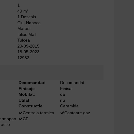
1
49 m
2
1 Deschis
Cluj-Napoca
Marasti
Iulius Mall
Tulcea
29-09-2015
18-05-2023
12982
Decomandari
:
Decomandat
Finisaje
:
Finisat
Mobilat
:
da
Utilat
:
nu
Constructie
:
Caramida
Centrala termica
Contoare gaz
termopan
CF
ractie