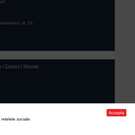
147
andumului, nr. 19
a
|
Contact
|
Sitemap
Accepta
 retelele sociale.