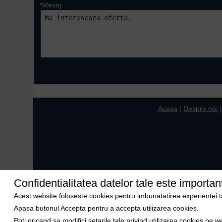
*Mesaj:
Campurile marcate cu 
Acasa
|
Despre noi
Confidentialitatea datelor tale este importan
Acest website foloseste cookies pentru imbunatatirea experientei tale
Apasa butonul Accepta pentru a accepta utilizarea cookies.
Poti oricand sa modifici setarile tale privind utilizarea cookies pe w