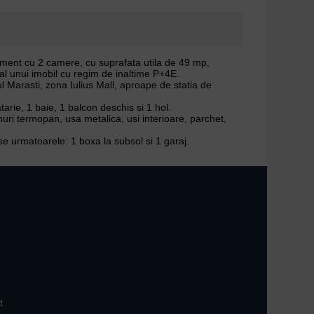
ent cu 2 camere, cu suprafata utila de 49 mp,
 al unui imobil cu regim de inaltime P+4E.
ul Marasti, zona Iulius Mall, aproape de statia de
rie, 1 baie, 1 balcon deschis si 1 hol.
ri termopan, usa metalica, usi interioare, parchet,
se urmatoarele: 1 boxa la subsol si 1 garaj.
t