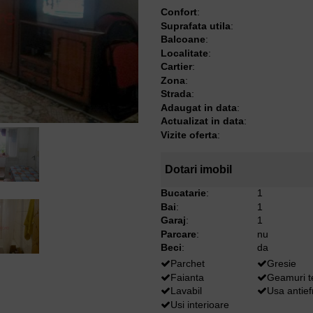
Confort
:
Suprafata utila
:
Balcoane
:
Localitate
:
Cartier
:
Zona
:
Strada
:
Adaugat in data
:
Actualizat in data
:
Vizite oferta
:
Dotari imobil
Bucatarie
:
1
Bai
:
1
Garaj
:
1
Parcare
:
nu
Beci
:
da
Parchet
Gresie
Faianta
Geamuri 
Lavabil
Usa antief
Usi interioare