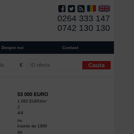
0264 333 147
0742 130 130
Despre noi
Contact
€
53 000 EURO
1 082 EURO/m
2
2
4/4
nu
Inainte de 1990
da