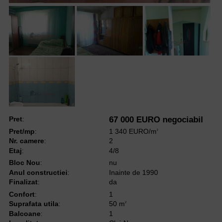
Pret
:
67 000 EURO negociabil
Pret/mp
:
1 340 EURO/m
2
Nr. camere
:
2
Etaj
:
4/8
Bloc Nou
:
nu
Anul constructiei
:
Inainte de 1990
Finalizat
:
da
Confort
:
1
Suprafata utila
:
50 m
2
Balcoane
:
1