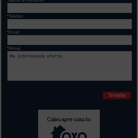
*Nume si Prenume:
*Telefon:
*Email:
*Mesaj:
Campurile marcate cu * sunt
obligatorii