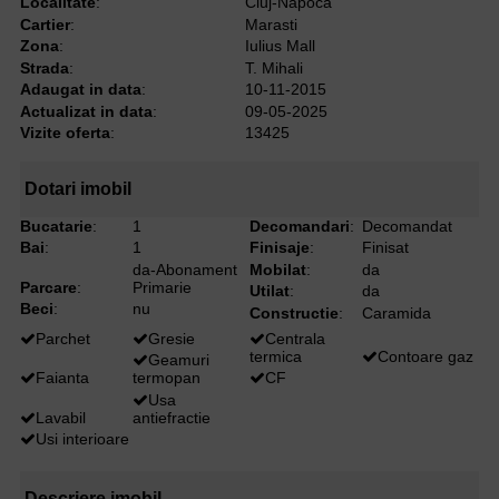
Localitate
:
Cluj-Napoca
Cartier
:
Marasti
Zona
:
Iulius Mall
Strada
:
T. Mihali
Adaugat in data
:
10-11-2015
Actualizat in data
:
09-05-2025
Vizite oferta
:
13425
Dotari imobil
Bucatarie
:
1
Decomandari
:
Decomandat
Bai
:
1
Finisaje
:
Finisat
da-Abonament
Mobilat
:
da
Parcare
:
Primarie
Utilat
:
da
Beci
:
nu
Constructie
:
Caramida
Parchet
Gresie
Centrala
termica
Contoare gaz
Geamuri
Faianta
termopan
CF
Usa
Lavabil
antiefractie
Usi interioare
Descriere imobil