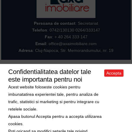
Persoana de contact
: Secretariat
Telefon
:
0742/130130 0264/333147
Fax
: + 40 264 333 147
Email
: office@axaimobiliare.com
Adresa
: Cluj-Napoca, Str. Memorandumului, nr. 19
Confidentialitatea datelor tale
Accepta
Acasa
|
Despre noi
|
Apartamente
|
Case/Vile
|
Terenuri
|
Spatii
este importanta pentru noi
comerciale
|
Trimite oferta ta
|
Contact
|
Sitemap
Politica de confidentialitate
|
Politica de cookies
|
Manager de cookies
Acest website foloseste cookies pentru
Curs valutar
imbunatatirea experientei tale, pentru analiza de
trafic, statistici si marketing si pentru integrare cu
1 Euro = 5.2489 RON
retelele sociale.
1 USD = 4.5480 RON
Apasa butonul Accepta pentru a accepta utilizarea
Ne gasiti si pe
cookies.
Poti oricand sa modifici setarile tale privind