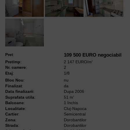
Pret
:
109 500 EURO negociabil
Pret/mp
:
2 147 EURO/m
2
Nr. camere
:
2
Etaj
:
1/8
Bloc Nou
:
nu
Finalizat
:
da
Data finalizarii
:
Dupa 2006
Suprafata utila
:
51 m
2
Balcoane
:
1 Inchis
Localitate
:
Cluj-Napoca
Cartier
:
Semicentral
Zona
:
Dorobantilor
Strada
:
Dorobantilor