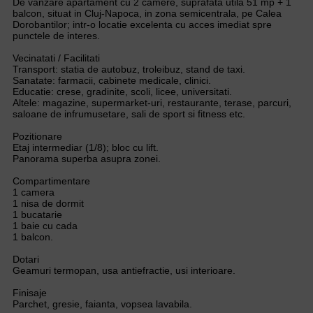
De vanzare apartament cu 2 camere, suprafata utila 51 mp + 1
balcon, situat in Cluj-Napoca, in zona semicentrala, pe Calea
Dorobantilor; intr-o locatie excelenta cu acces imediat spre
punctele de interes.
Vecinatati / Facilitati
Transport: statia de autobuz, troleibuz, stand de taxi.
Sanatate: farmacii, cabinete medicale, clinici.
Educatie: crese, gradinite, scoli, licee, universitati.
Altele: magazine, supermarket-uri, restaurante, terase, parcuri,
saloane de infrumusetare, sali de sport si fitness etc.
Pozitionare
Etaj intermediar (1/8); bloc cu lift.
Panorama superba asupra zonei.
Compartimentare
1 camera
1 nisa de dormit
1 bucatarie
1 baie cu cada
1 balcon.
Dotari
Geamuri termopan, usa antiefractie, usi interioare.
Finisaje
Parchet, gresie, faianta, vopsea lavabila.