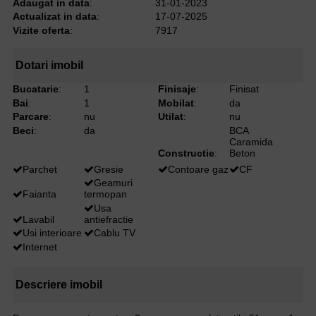
Adaugat in data
:
31-01-2023
Actualizat in data
:
17-07-2025
Vizite oferta
:
7917
Dotari imobil
Bucatarie
:
1
Finisaje
:
Finisat
Bai
:
1
Mobilat
:
da
Parcare
:
nu
Utilat
:
nu
Beci
:
da
BCA
Caramida
Constructie
:
Beton
Parchet
Gresie
Contoare gaz
CF
Geamuri
Faianta
termopan
Usa
Lavabil
antiefractie
Usi interioare
Cablu TV
Internet
Descriere imobil