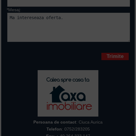
*Mesaj:
Campurile marcate cu * sunt
obligatorii
Persoana de contact
: Ciuca Aurica
Telefon
:
0752/283205