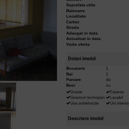
Suprafata utila
:
Balcoane
:
Localitate
:
Cartier
:
Strada
:
Adaugat in data
:
Actualizat in data
:
Vizite oferta
:
Dotari imobil
Bucatarie
:
1
Bai
:
1
Parcare
:
da
Beci
:
nu
Gresie
Faianta
Geamuri termopan
Lavabil
Usa antiefractie
Usi interi
Descriere imobil