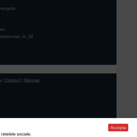
Crenguta
com
andumului, nr. 19
a
|
Contact
|
Sitemap
Accepta
 retelele sociale.