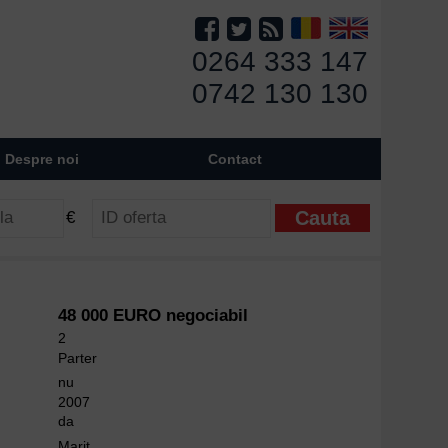
0264 333 147
0742 130 130
Despre noi
Contact
€
48 000 EURO negociabil
2
Parter
nu
2007
da
Marit