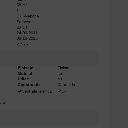
58 m
2
1
Cluj-Napoca
Someseni
Barc I
24-06-2011
09-10-2023
21526
Finisaje
:
Finisat
Mobilat
:
nu
Utilat
:
nu
Constructie
:
Caramida
Centrala termica
CF
oare