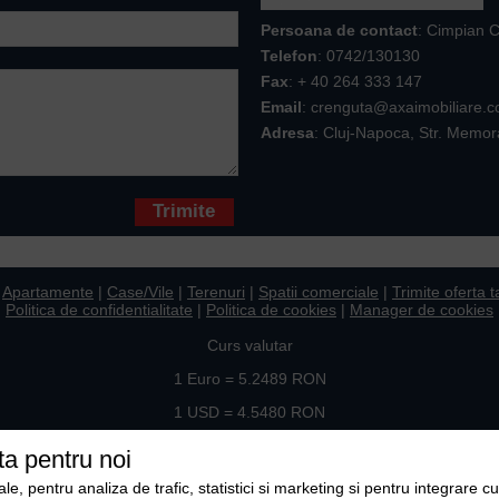
Persoana de contact
: Cimpian 
Telefon
:
0742/130130
Fax
: + 40 264 333 147
Email
: crenguta@axaimobiliare.
Adresa
: Cluj-Napoca, Str. Memor
* sunt obligatorii
|
Apartamente
|
Case/Vile
|
Terenuri
|
Spatii comerciale
|
Trimite oferta t
Politica de confidentialitate
|
Politica de cookies
|
Manager de cookies
Curs valutar
1 Euro = 5.2489 RON
1 USD = 4.5480 RON
Ne gasiti si pe
ta pentru noi
, pentru analiza de trafic, statistici si marketing si pentru integrare cu