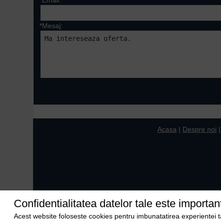
*Email:
*Mesaj:
Campurile marcate cu 
Acasa
|
Despre noi
Confidentialitatea datelor tale este importan
Acest website foloseste cookies pentru imbunatatirea experientei tale