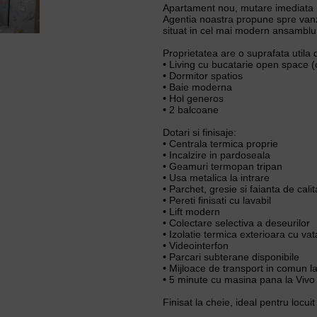
Apartament nou, mutare imediata |
Agentia noastra propune spre van
situat in cel mai modern ansamblu r
Proprietatea are o suprafata utila
• Living cu bucatarie open space (c
• Dormitor spatios
• Baie moderna
• Hol generos
• 2 balcoane
Dotari si finisaje:
• Centrala termica proprie
• Incalzire in pardoseala
• Geamuri termopan tripan
• Usa metalica la intrare
• Parchet, gresie si faianta de calit
• Pereti finisati cu lavabil
• Lift modern
• Colectare selectiva a deseurilor
• Izolatie termica exterioara cu vat
• Videointerfon
• Parcari subterane disponibile
• Mijloace de transport in comun l
• 5 minute cu masina pana la Vivo
Finisat la cheie, ideal pentru locuit