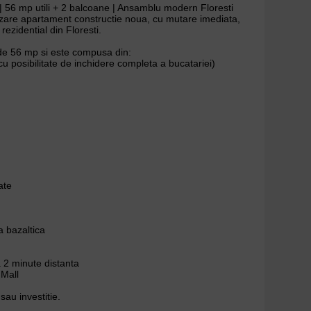
 56 mp utili + 2 balcoane | Ansamblu modern Floresti
zare apartament constructie noua, cu mutare imediata,
ezidential din Floresti.
 de 56 mp si este compusa din:
u posibilitate de inchidere completa a bucatariei)
ate
a bazaltica
a 2 minute distanta
 Mall
 sau investitie.