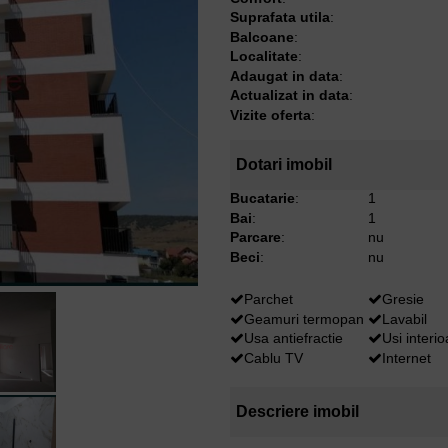
Suprafata utila
:
Balcoane
:
Localitate
:
Adaugat in data
:
Actualizat in data
:
Vizite oferta
:
Dotari imobil
Bucatarie
:
1
Bai
:
1
Parcare
:
nu
Beci
:
nu
Parchet
Gresie
Geamuri termopan
Lavabil
Usa antiefractie
Usi interi
Cablu TV
Internet
Descriere imobil