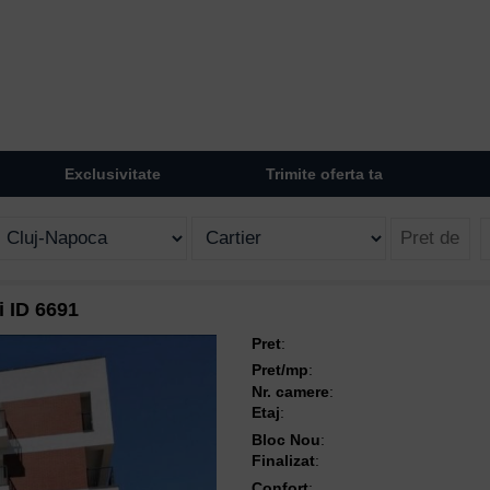
Exclusivitate
Trimite oferta ta
i ID 6691
Pret
:
Pret/mp
:
Nr. camere
:
Etaj
:
Bloc Nou
:
Finalizat
:
Confort
: