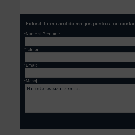
Folositi formularul de mai jos pentru a ne conta
*Nume si Prenume:
*Telefon:
*Email:
*Mesaj:
Campurile marcate cu 