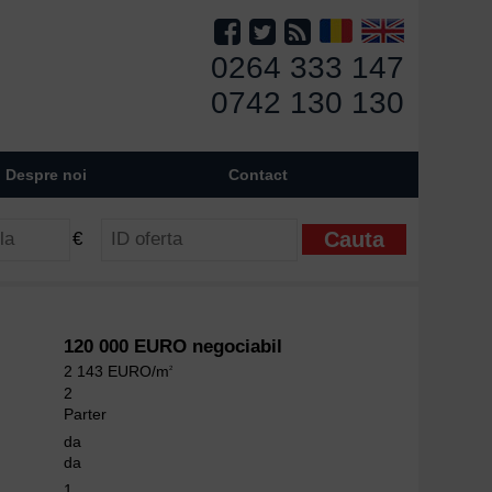
0264 333 147
0742 130 130
Despre noi
Contact
€
120 000 EURO negociabil
2 143 EURO/m
2
2
Parter
da
da
1