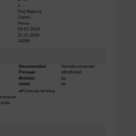
1
Cluj-Napoca
Centru
Horea
03-07-2014
11-11-2016
16289
Decomandari
:
Semidecomandat
Finisaje
:
Ultrafinisat
Mobilat
:
da
Utilat
:
da
Centrala termica
termopan
ractie