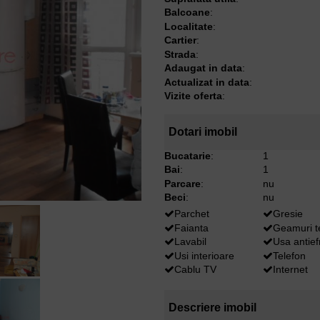
Balcoane
:
Localitate
:
Cartier
:
Strada
:
Adaugat in data
:
Actualizat in data
:
Vizite oferta
:
Dotari imobil
Bucatarie
:
1
Bai
:
1
Parcare
:
nu
Beci
:
nu
Parchet
Gresie
Faianta
Geamuri 
Lavabil
Usa antief
Usi interioare
Telefon
Cablu TV
Internet
Descriere imobil