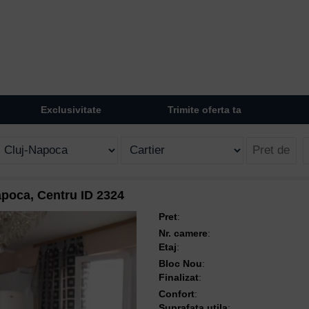
Exclusivitate
Trimite oferta ta
poca, Centru ID 2324
Pret
:
Nr. camere
:
Etaj
:
Bloc Nou
:
Finalizat
:
Confort
:
Suprafata utila
: