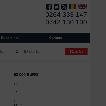
0264 333 147
0742 130 130
Despre noi
Contact
€
53 000 EURO
3
3/4
nu
nu
1
57 m
2