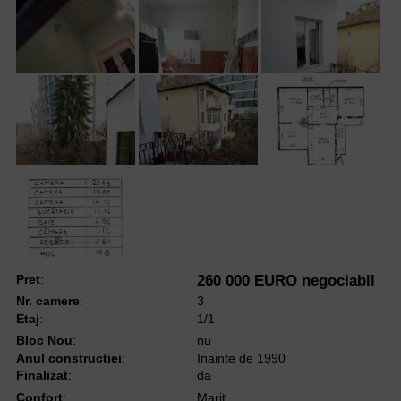
Pret
:
260 000 EURO negociabil
Nr. camere
:
3
Etaj
:
1/1
Bloc Nou
:
nu
Anul constructiei
:
Inainte de 1990
Finalizat
:
da
Confort
:
Marit