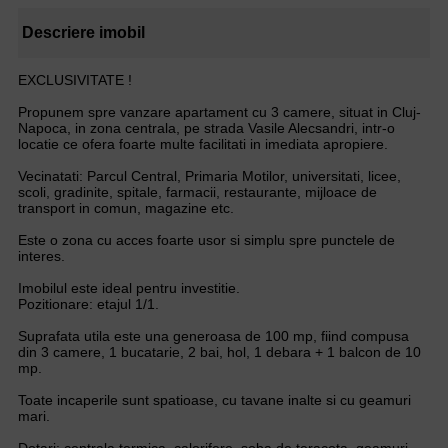
Descriere imobil
EXCLUSIVITATE !
Propunem spre vanzare apartament cu 3 camere, situat in Cluj-
Napoca, in zona centrala, pe strada Vasile Alecsandri, intr-o
locatie ce ofera foarte multe facilitati in imediata apropiere.
Vecinatati: Parcul Central, Primaria Motilor, universitati, licee,
scoli, gradinite, spitale, farmacii, restaurante, mijloace de
transport in comun, magazine etc.
Este o zona cu acces foarte usor si simplu spre punctele de
interes.
Imobilul este ideal pentru investitie.
Pozitionare: etajul 1/1.
Suprafata utila este una generoasa de 100 mp, fiind compusa
din 3 camere, 1 bucatarie, 2 bai, hol, 1 debara + 1 balcon de 10
mp.
Toate incaperile sunt spatioase, cu tavane inalte si cu geamuri
mari.
Dotari: centrala termica, calorifere, soba de teracota, geamuri