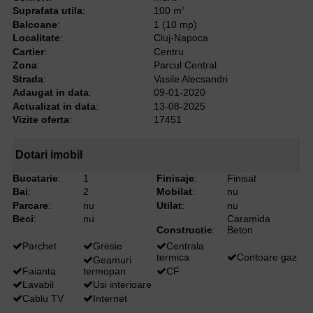
Suprafata utila
:
100 m
2
Balcoane
:
1 (10 mp)
Localitate
:
Cluj-Napoca
Cartier
:
Centru
Zona
:
Parcul Central
Strada
:
Vasile Alecsandri
Adaugat in data
:
09-01-2020
Actualizat in data
:
13-08-2025
Vizite oferta
:
17451
Dotari imobil
Bucatarie
:
1
Finisaje
:
Finisat
Bai
:
2
Mobilat
:
nu
Parcare
:
nu
Utilat
:
nu
Beci
:
nu
Caramida
Constructie
:
Beton
Parchet
Gresie
Centrala
termica
Contoare gaz
Geamuri
Faianta
termopan
CF
Lavabil
Usi interioare
Cablu TV
Internet