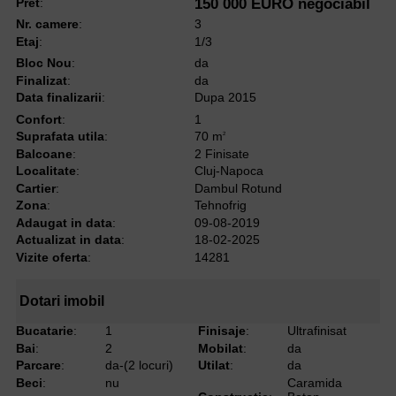
Pret
:
150 000 EURO negociabil
Nr. camere
:
3
Etaj
:
1/3
Bloc Nou
:
da
Finalizat
:
da
Data finalizarii
:
Dupa 2015
Confort
:
1
Suprafata utila
:
70 m
2
Balcoane
:
2 Finisate
Localitate
:
Cluj-Napoca
Cartier
:
Dambul Rotund
Zona
:
Tehnofrig
Adaugat in data
:
09-08-2019
Actualizat in data
:
18-02-2025
Vizite oferta
:
14281
Dotari imobil
Bucatarie
:
1
Finisaje
:
Ultrafinisat
Bai
:
2
Mobilat
:
da
Parcare
:
da-(2 locuri)
Utilat
:
da
Beci
:
nu
Caramida