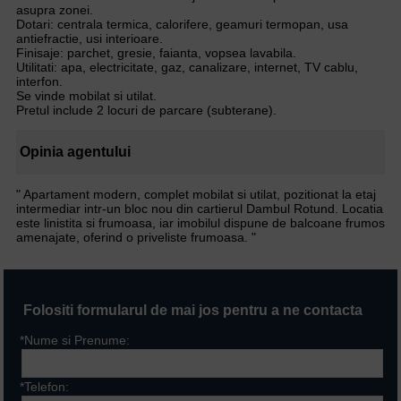
asupra zonei.
Dotari: centrala termica, calorifere, geamuri termopan, usa
antiefractie, usi interioare.
Finisaje: parchet, gresie, faianta, vopsea lavabila.
Utilitati: apa, electricitate, gaz, canalizare, internet, TV cablu,
interfon.
Se vinde mobilat si utilat.
Pretul include 2 locuri de parcare (subterane).
Opinia agentului
" Apartament modern, complet mobilat si utilat, pozitionat la etaj
intermediar intr-un bloc nou din cartierul Dambul Rotund. Locatia
este linistita si frumoasa, iar imobilul dispune de balcoane frumos
amenajate, oferind o priveliste frumoasa. "
Folositi formularul de mai jos pentru a ne contacta
*Nume si Prenume:
*Telefon: