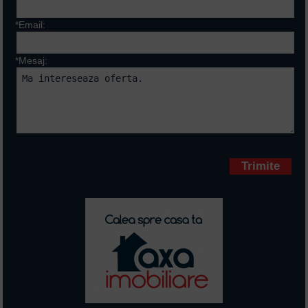
*Email:
*Mesaj:
Campurile marcate cu * sunt
obligatorii