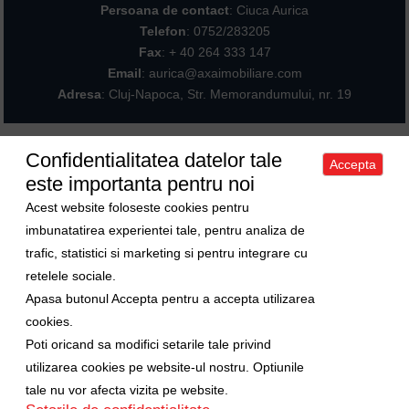
Persoana de contact
: Ciuca Aurica
Telefon
:
0752/283205
Fax
: + 40 264 333 147
Email
: aurica@axaimobiliare.com
Adresa
: Cluj-Napoca, Str. Memorandumului, nr. 19
Confidentialitatea datelor tale
Accepta
Acasa
|
Despre noi
|
Apartamente
|
Case/Vile
|
Terenuri
|
Spatii
este importanta pentru noi
comerciale
|
Trimite oferta ta
|
Contact
|
Sitemap
Politica de confidentialitate
|
Politica de cookies
|
Manager de cookies
Acest website foloseste cookies pentru
Curs valutar
imbunatatirea experientei tale, pentru analiza de
trafic, statistici si marketing si pentru integrare cu
1 Euro = 5.2489 RON
retelele sociale.
1 USD = 4.5480 RON
Apasa butonul Accepta pentru a accepta utilizarea
Ne gasiti si pe
cookies.
Poti oricand sa modifici setarile tale privind
Copyright © 2009-2026 Axa Imobiliare
utilizarea cookies pe website-ul nostru. Optiunile
tale nu vor afecta vizita pe website.