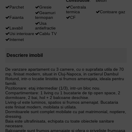
Constructie
:
Beton
Parchet
Gresie
Centrala
termica
Contoare gaz
Geamuri
Faianta
termopan
CF
Usa
Lavabil
antiefractie
Usi interioare
Cablu TV
Internet
Descriere imobil
De vanzare apartament cu 3 camere, cu o suprafata utila de 70
mp, finisat modern, situat in Cluj-Napoca, in cartierul Dambul
Rotund, intr-o locatie linistita si frumos amenajata, ideala pentru
familii.
Pozitionare: etaj intermediar (1/3), intr-un bloc nou.
Compartimentare: 1 living cu 1 bucatarie de tip open space, 2
dormitoare, 2 bai, hol + 2 balcoane deschise.
Living-ul este luminos, spatios si frumos amenajat. Bucataria
este finisat modern, mobilata si utilata.
Dormitoarele sunt complet mobilate cu pat matrimonial, noptiere,
dressing.
Baia este ultrafinisata, echipata cu toate obiectele sanitare
necesare.
Balcoanele sunt frumos amenajate si ofera o priveliste frumoasa