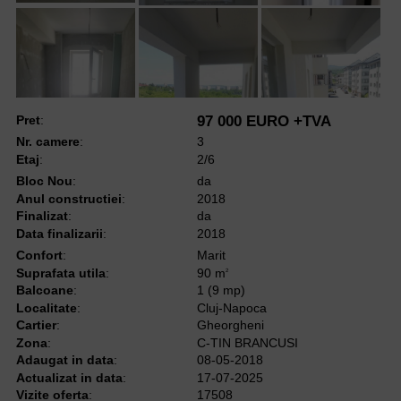
Pret
:
97 000 EURO +TVA
Nr. camere
:
3
Etaj
:
2/6
Bloc Nou
:
da
Anul constructiei
:
2018
Finalizat
:
da
Data finalizarii
:
2018
Confort
:
Marit
Suprafata utila
:
90 m
2
Balcoane
:
1 (9 mp)
Localitate
:
Cluj-Napoca
Cartier
:
Gheorgheni
Zona
:
C-TIN BRANCUSI
Adaugat in data
:
08-05-2018
Actualizat in data
:
17-07-2025
Vizite oferta
:
17508