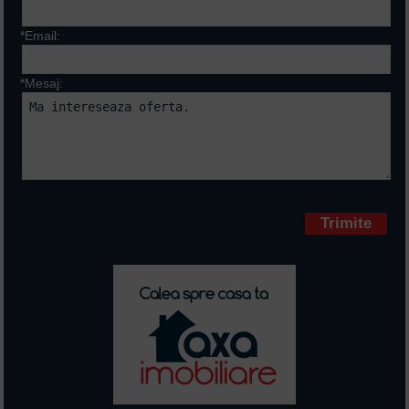
*Email:
*Mesaj:
Campurile marcate cu * sunt
obligatorii