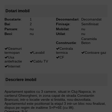
Dotari imobil
Bucatarie
:
1
Decomandari
:
Decomandat
Bai
:
2
Finisaje
:
Semifinisat
Parcare
:
nu
Mobilat
:
nu
Beci
:
nu
Utilat
:
nu
Caramida
Constructie
:
Beton
Geamuri
Centrala
termopan
Lavabil
termica
Contoare gaz
Usa
CF
antiefractie
Cablu TV
Internet
Descriere imobil
Apartament spatios cu 3 camere, situat in Cluj-Napoca, in
cartierul Gheorgheni, in zona capat de strada Constantin
Brancusi, intr-o locatie verde si linistita, nou-dezvoltata.
Apartamentul este pozitionat la etajul 3 intr-un bloc nou finalizat,
dispus pe regim de inaltime S+P+6E (cu lift).
Orientare: S-V.