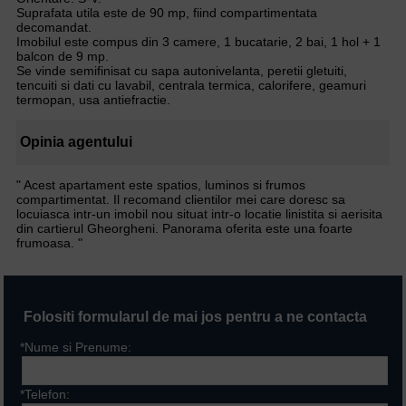
Suprafata utila este de 90 mp, fiind compartimentata
decomandat.
Imobilul este compus din 3 camere, 1 bucatarie, 2 bai, 1 hol + 1
balcon de 9 mp.
Se vinde semifinisat cu sapa autonivelanta, peretii gletuiti,
tencuiti si dati cu lavabil, centrala termica, calorifere, geamuri
termopan, usa antiefractie.
Opinia agentului
" Acest apartament este spatios, luminos si frumos
compartimentat. Il recomand clientilor mei care doresc sa
locuiasca intr-un imobil nou situat intr-o locatie linistita si aerisita
din cartierul Gheorgheni. Panorama oferita este una foarte
frumoasa. "
Folositi formularul de mai jos pentru a ne contacta
*Nume si Prenume:
*Telefon: