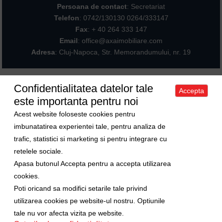
Persoana de contact
: Secretariat
Telefon
:
0742/130130 0264/333147
Fax
: + 40 264 333 147
Email
: office@axaimobiliare.com
Adresa
: Cluj-Napoca, Str. Memorandumului, nr. 19
Confidentialitatea datelor tale
Accepta
Acasa
|
Despre noi
|
Apartamente
|
Case/Vile
|
Terenuri
|
Spatii
este importanta pentru noi
comerciale
|
Trimite oferta ta
|
Contact
|
Sitemap
Politica de confidentialitate
|
Politica de cookies
|
Manager de cookies
Acest website foloseste cookies pentru
Curs valutar
imbunatatirea experientei tale, pentru analiza de
trafic, statistici si marketing si pentru integrare cu
1 Euro = 5.2489 RON
retelele sociale.
1 USD = 4.5480 RON
Apasa butonul Accepta pentru a accepta utilizarea
Ne gasiti si pe
cookies.
Poti oricand sa modifici setarile tale privind
Copyright © 2009-2026 Axa Imobiliare
utilizarea cookies pe website-ul nostru. Optiunile
tale nu vor afecta vizita pe website.