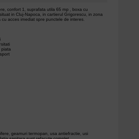
, confort 1, suprafata utila 65 mp , boxa cu
situat in Cluj-Napoca, in cartierul Grigorescu, in zona
ita cu acces imediat spre punctele de interes.
i
sitati
 piata
sport
fere, geamuri termopan, usa antiefractie, usi
talatia sanitara sunt refacute complet.