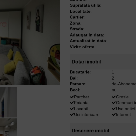
Suprafata utila
:
Localitate
:
Cartier
:
Zona
:
Strada
:
Adaugat in data
:
Actualizat in data
:
Vizite oferta
:
Dotari imobil
Bucatarie
:
1
Bai
:
2
Parcare
:
da-Aboname
Beci
:
nu
Parchet
Gresie
Faianta
Geamuri 
Lavabil
Usa antief
Usi interioare
Internet
Descriere imobil