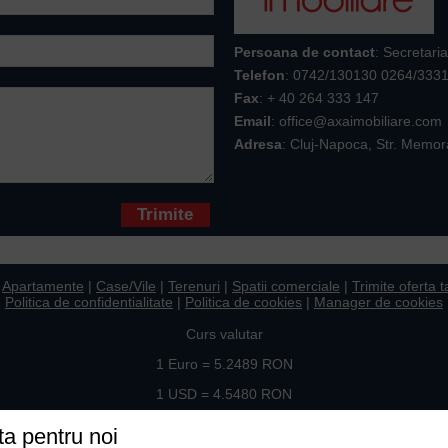
Persoana de contact
: Secretaria
Telefon
:
0742/130130 0264/333
Fax
: + 40 264 333 147
Email
: office@axaimobiliare.com
Adresa
: Cluj-Napoca, Str. Memor
* sunt obligatorii
|
Apartamente
|
Case/Vile
|
Terenuri
|
Spatii comerciale
|
Trimite oferta t
Politica de confidentialitate
|
Politica de cookies
|
Manager de cookies
Curs valutar
1 Euro = 5.2489 RON
1 USD = 4.5480 RON
Ne gasiti si pe
ta pentru noi