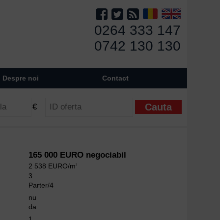
0264 333 147
0742 130 130
Despre noi
Contact
€
165 000 EURO negociabil
2 538 EURO/m
2
3
Parter/4
nu
da
1