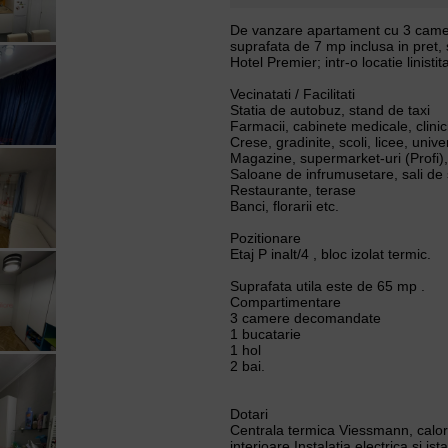
De vanzare apartament cu 3 camere
suprafata de 7 mp inclusa in pret, 
Hotel Premier; intr-o locatie linist
Vecinatati / Facilitati
Statia de autobuz, stand de taxi
Farmacii, cabinete medicale, clinic
Crese, gradinite, scoli, licee, univer
Magazine, supermarket-uri (Profi),
Saloane de infrumusetare, sali de 
Restaurante, terase
Banci, florarii etc.
Pozitionare
Etaj P inalt/4 , bloc izolat termic.
Suprafata utila este de 65 mp .
Compartimentare
3 camere decomandate
1 bucatarie
1 hol
2 bai.
Dotari
Centrala termica Viessmann, calori
interioare.Instalatia electrica si is