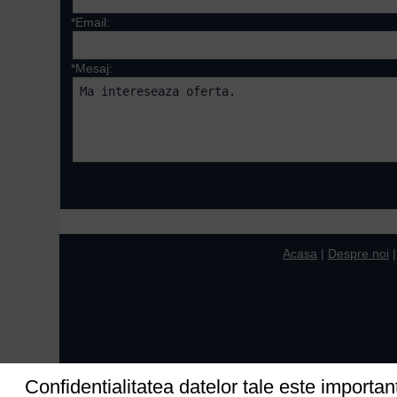
*Email:
*Mesaj:
Campurile marcate cu 
Acasa
|
Despre noi
Confidentialitatea datelor tale este importan