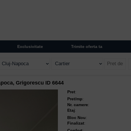
Exclusivitate
Trimite oferta ta
apoca, Grigorescu ID 6644
Pret
:
Pret/mp
:
Nr. camere
:
Etaj
:
Bloc Nou
:
Finalizat
:
Confort
: