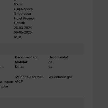
65 m
2
Cluj-Napoca
Grigorescu
Hotel Premier
Donath
26-03-2024
09-05-2025
6101
Decomandari
:
Decomandat
Mobilat
:
da
nt
Utilat
:
da
Centrala termica
Contoare gaz
termopan
CF
ractie