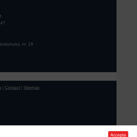
t
147
andumului, nr. 19
a
|
Contact
|
Sitemap
Accepta