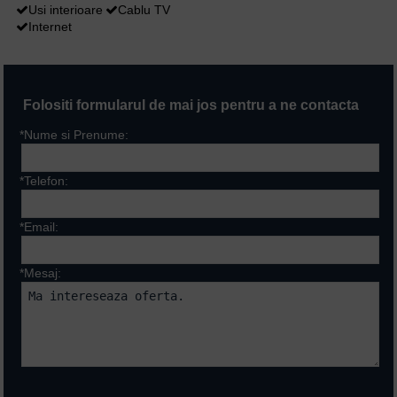
Usi interioare
Cablu TV
Internet
Folositi formularul de mai jos pentru a ne contacta
*Nume si Prenume:
*Telefon:
*Email:
*Mesaj:
Campurile marcate cu * sunt
obligatorii