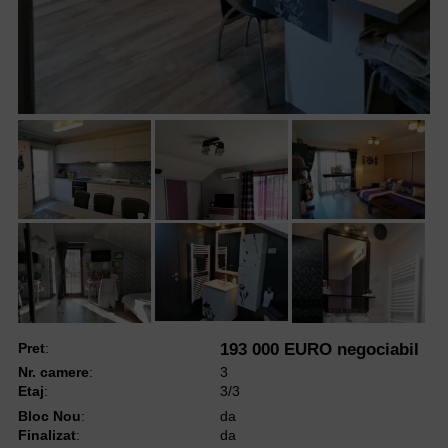
Pret
:
193 000 EURO negociabil
Nr. camere
:
3
Etaj
:
3/3
Bloc Nou
:
da
Finalizat
:
da