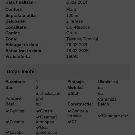
Data finalizarii
:
Dupa 2014
Confort
:
Marit
Suprafata utila
:
120 m
2
Balcoane
:
2 Terase
Localitate
:
Cluj-Napoca
Cartier
:
Gruia
Zona
:
Taietura Turcului
Adaugat in data
:
26-02-2020
Actualizat in data
:
18-02-2025
Vizite oferta
:
16091
Dotari imobil
Bucatarie
:
1
Finisaje
:
Ultrafinisat
Bai
:
2
Mobilat
:
da
da-Inclusa in
Utilat
:
da
Parcare
:
pret
Caramida
Beci
:
nu
Constructie
:
Beton
Parchet
Gresie
Centrala
termica
Contoare gaz
Geamuri
Faianta
termopan
CF
Usa
Lavabil
antiefractie