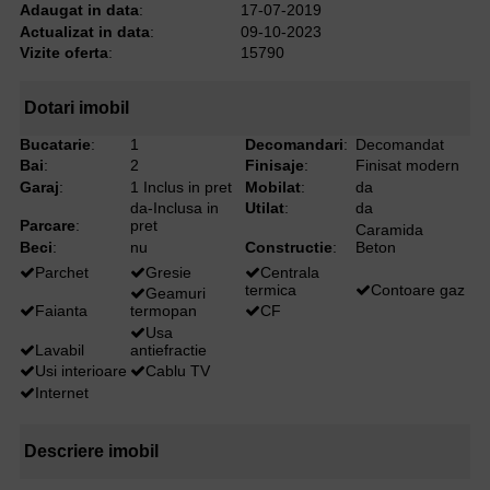
Adaugat in data
:
17-07-2019
Actualizat in data
:
09-10-2023
Vizite oferta
:
15790
Dotari imobil
Bucatarie
:
1
Decomandari
:
Decomandat
Bai
:
2
Finisaje
:
Finisat modern
Garaj
:
1 Inclus in pret
Mobilat
:
da
da-Inclusa in
Utilat
:
da
Parcare
:
pret
Caramida
Beci
:
nu
Constructie
:
Beton
Parchet
Gresie
Centrala
termica
Contoare gaz
Geamuri
Faianta
termopan
CF
Usa
Lavabil
antiefractie
Usi interioare
Cablu TV
Internet
Descriere imobil