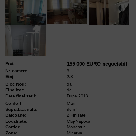
Pret
:
155 000 EURO negociabil
Nr. camere
:
3
Etaj
:
2/3
Bloc Nou
:
da
Finalizat
:
da
Data finalizarii
:
Dupa 2013
Confort
:
Marit
Suprafata utila
:
96 m
2
Balcoane
:
2 Finisate
Localitate
:
Cluj-Napoca
Cartier
:
Manastur
Zona
:
Minerva