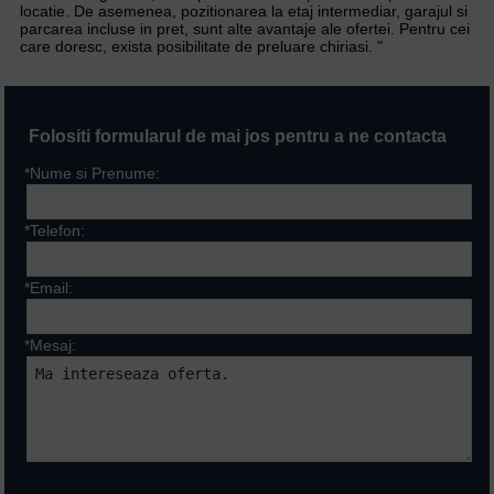
locatie. De asemenea, pozitionarea la etaj intermediar, garajul si
parcarea incluse in pret, sunt alte avantaje ale ofertei. Pentru cei
care doresc, exista posibilitate de preluare chiriasi. "
Folositi formularul de mai jos pentru a ne contacta
*Nume si Prenume:
*Telefon:
*Email:
*Mesaj:
Campurile marcate cu * sunt
obligatorii