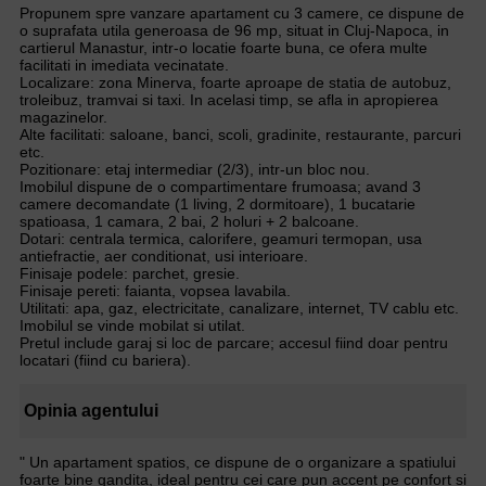
Propunem spre vanzare apartament cu 3 camere, ce dispune de
o suprafata utila generoasa de 96 mp, situat in Cluj-Napoca, in
cartierul Manastur, intr-o locatie foarte buna, ce ofera multe
facilitati in imediata vecinatate.
Localizare: zona Minerva, foarte aproape de statia de autobuz,
troleibuz, tramvai si taxi. In acelasi timp, se afla in apropierea
magazinelor.
Alte facilitati: saloane, banci, scoli, gradinite, restaurante, parcuri
etc.
Pozitionare: etaj intermediar (2/3), intr-un bloc nou.
Imobilul dispune de o compartimentare frumoasa; avand 3
camere decomandate (1 living, 2 dormitoare), 1 bucatarie
spatioasa, 1 camara, 2 bai, 2 holuri + 2 balcoane.
Dotari: centrala termica, calorifere, geamuri termopan, usa
antiefractie, aer conditionat, usi interioare.
Finisaje podele: parchet, gresie.
Finisaje pereti: faianta, vopsea lavabila.
Utilitati: apa, gaz, electricitate, canalizare, internet, TV cablu etc.
Imobilul se vinde mobilat si utilat.
Pretul include garaj si loc de parcare; accesul fiind doar pentru
locatari (fiind cu bariera).
Opinia agentului
" Un apartament spatios, ce dispune de o organizare a spatiului
foarte bine gandita, ideal pentru cei care pun accent pe confort si