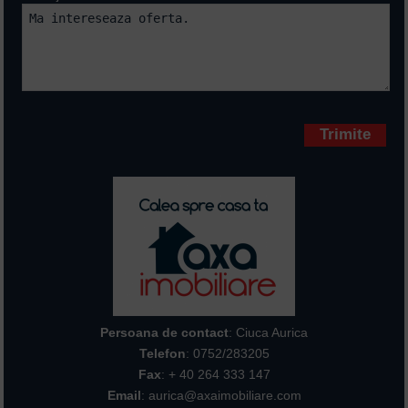
Campurile marcate cu * sunt
obligatorii
Persoana de contact
: Ciuca Aurica
Telefon
:
0752/283205
Fax
: + 40 264 333 147
Email
: aurica@axaimobiliare.com