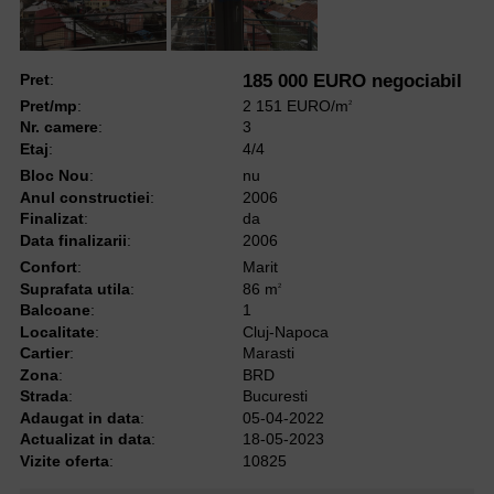
Pret
:
185 000 EURO negociabil
Pret/mp
:
2 151 EURO/m
2
Nr. camere
:
3
Etaj
:
4/4
Bloc Nou
:
nu
Anul constructiei
:
2006
Finalizat
:
da
Data finalizarii
:
2006
Confort
:
Marit
Suprafata utila
:
86 m
2
Balcoane
:
1
Localitate
:
Cluj-Napoca
Cartier
:
Marasti
Zona
:
BRD
Strada
:
Bucuresti
Adaugat in data
:
05-04-2022
Actualizat in data
:
18-05-2023
Vizite oferta
:
10825