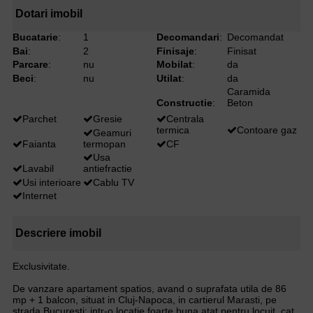
Dotari imobil
Bucatarie
:
1
Decomandari
:
Decomandat
Bai
:
2
Finisaje
:
Finisat
Parcare
:
nu
Mobilat
:
da
Beci
:
nu
Utilat
:
da
Caramida
Constructie
:
Beton
Parchet
Gresie
Centrala
termica
Contoare gaz
Geamuri
Faianta
termopan
CF
Usa
Lavabil
antiefractie
Usi interioare
Cablu TV
Internet
Descriere imobil
Exclusivitate.
De vanzare apartament spatios, avand o suprafata utila de 86
mp + 1 balcon, situat in Cluj-Napoca, in cartierul Marasti, pe
strada Bucuresti; intr-o locatie foarte buna atat pentru locuit, cat