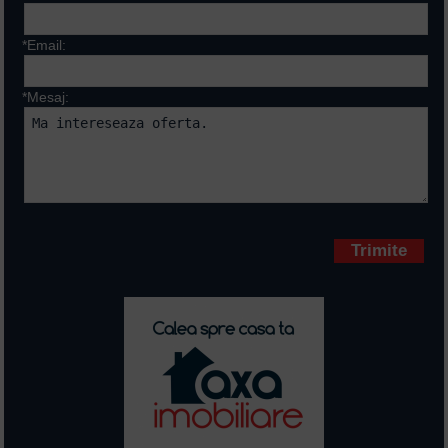
*Email:
*Mesaj:
Campurile marcate cu * sunt
obligatorii