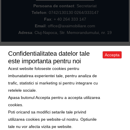
Persoana de contact
: Secretariat
Telefon
:
0742/130130 0264/333147
Fax
: + 40 264 333 147
Email
: office@axaimobiliare.com
Adresa
: Cluj-Napoca, Str. Memorandumului, nr. 19
Confidentialitatea datelor tale
Accepta
Acasa
|
Despre noi
|
Apartamente
|
Case/Vile
|
Terenuri
|
Spatii
este importanta pentru noi
comerciale
|
Trimite oferta ta
|
Contact
|
Sitemap
Politica de confidentialitate
|
Politica de cookies
|
Manager de cookies
Acest website foloseste cookies pentru
Curs valutar
imbunatatirea experientei tale, pentru analiza de
trafic, statistici si marketing si pentru integrare cu
1 Euro = 5.2489 RON
retelele sociale.
1 USD = 4.5480 RON
Apasa butonul Accepta pentru a accepta utilizarea
Ne gasiti si pe
cookies.
Poti oricand sa modifici setarile tale privind
Copyright © 2009-2026 Axa Imobiliare
utilizarea cookies pe website-ul nostru. Optiunile
tale nu vor afecta vizita pe website.