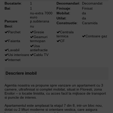
Bucatarie
:
1
Decomandari
:
Decomandat
Bai
:
1
Finisaje
:
Finisat
nu-extra 7000
Mobilat
:
da
euro
Utilat
:
da
Parcare
:
p.subterana
Constructie
:
Caramida
Beci
:
nu
Parchet
Gresie
Centrala
termica
Contoare gaz
Geamuri
Faianta
termopan
CF
Usa
Lavabil
antiefractie
Usi interioare
Cablu TV
Internet
Descriere imobil
Agentia noastra va propune spre vanzare un apartament cu 3
camere, ultrafinisat si complet mobilat, situat in Floresti, zona
Eroilor – o locatie linistita, cu acces facil la mijloace de transport
si puncte de interes.
Apartamentul este amplasat la etajul 7 din 8, intr-un bloc nou,
dotat cu 2 lifturi moderne si orientare vestica, care asigura