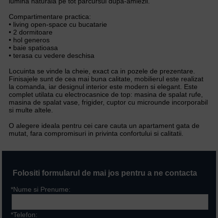
lumina naturala pe tot parcursul dupa-amiezii.
Compartimentare practica:
• living open-space cu bucatarie
• 2 dormitoare
• hol generos
• baie spatioasa
• terasa cu vedere deschisa
Locuinta se vinde la cheie, exact ca in pozele de prezentare.
Finisajele sunt de cea mai buna calitate, mobilierul este realizat
la comanda, iar designul interior este modern si elegant. Este
complet utilata cu electrocasnice de top: masina de spalat rufe,
masina de spalat vase, frigider, cuptor cu microunde incorporabil
si multe altele.
O alegere ideala pentru cei care cauta un apartament gata de
mutat, fara compromisuri in privinta confortului si calitatii.
Folositi formularul de mai jos pentru a ne contacta
*Nume si Prenume:
*Telefon: