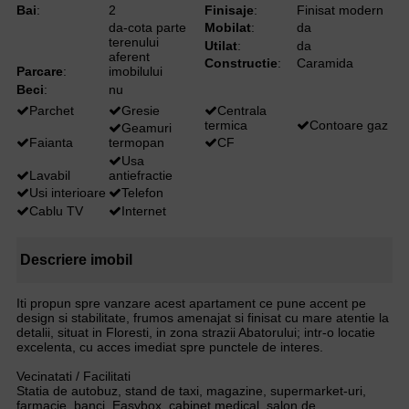
Bai
:
2
Finisaje
:
Finisat modern
da-cota parte
Mobilat
:
da
terenului
Utilat
:
da
aferent
Constructie
:
Caramida
Parcare
:
imobilului
Beci
:
nu
Parchet
Gresie
Centrala
termica
Contoare gaz
Geamuri
Faianta
termopan
CF
Usa
Lavabil
antiefractie
Usi interioare
Telefon
Cablu TV
Internet
Descriere imobil
Iti propun spre vanzare acest apartament ce pune accent pe
design si stabilitate, frumos amenajat si finisat cu mare atentie la
detalii, situat in Floresti, in zona strazii Abatorului; intr-o locatie
excelenta, cu acces imediat spre punctele de interes.
Vecinatati / Facilitati
Statia de autobuz, stand de taxi, magazine, supermarket-uri,
farmacie, banci, Easybox, cabinet medical, salon de