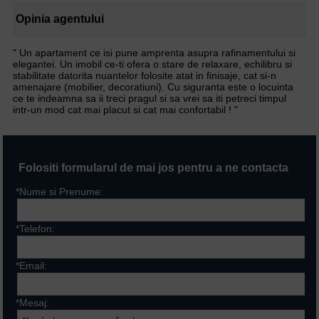
Opinia agentului
" Un apartament ce isi pune amprenta asupra rafinamentului si
elegantei. Un imobil ce-ti ofera o stare de relaxare, echilibru si
stabilitate datorita nuantelor folosite atat in finisaje, cat si-n
amenajare (mobilier, decoratiuni). Cu siguranta este o locuinta
ce te indeamna sa ii treci pragul si sa vrei sa iti petreci timpul
intr-un mod cat mai placut si cat mai confortabil ! "
Folositi formularul de mai jos pentru a ne contacta
*Nume si Prenume:
*Telefon:
*Email:
*Mesaj: