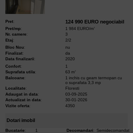
Pret
:
124 990 EURO negociabil
Pret/mp
:
1 984 EURO/m
2
Nr. camere
:
3
Etaj
:
2/2
Bloc Nou
:
nu
Finalizat
:
da
Data finalizarii
:
2020
Confort
:
1
Suprafata utila
:
63 m
2
Balcoane
:
1 inchis cu geam termopan cu
o suprafata 3,3 mp
Localitate
:
Floresti
Adaugat in data
:
03-09-2025
Actualizat in data
:
30-01-2026
Vizite oferta
:
4350
Dotari imobil
Bucatarie
:
1
Decomandari
:
Semidecomandat