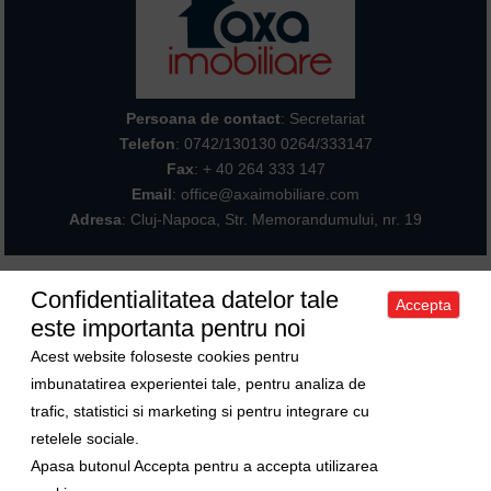
Persoana de contact
: Secretariat
Telefon
:
0742/130130 0264/333147
Fax
: + 40 264 333 147
Email
: office@axaimobiliare.com
Adresa
: Cluj-Napoca, Str. Memorandumului, nr. 19
Confidentialitatea datelor tale
Accepta
Acasa
|
Despre noi
|
Apartamente
|
Case/Vile
|
Terenuri
|
Spatii
este importanta pentru noi
comerciale
|
Trimite oferta ta
|
Contact
|
Sitemap
Politica de confidentialitate
|
Politica de cookies
|
Manager de cookies
Acest website foloseste cookies pentru
Curs valutar
imbunatatirea experientei tale, pentru analiza de
trafic, statistici si marketing si pentru integrare cu
1 Euro = 5.2489 RON
retelele sociale.
1 USD = 4.5480 RON
Apasa butonul Accepta pentru a accepta utilizarea
Ne gasiti si pe