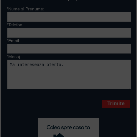
*Nume si Prenume:
*Telefon:
*Email:
*Mesaj:
Campurile marcate cu * sunt
obligatorii