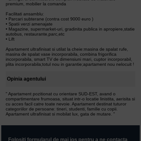
premium, mobilier la comanda
Facilitati ansamblu:
• Parcari subterane (contra cost 9000 euro )
• Spatii verzi amenajate
• Magazine, supermarket-uri, gradinita publica in apropiere,statie
autobus, restaurante,parc,etc
• Lift
Apartament ultrafinisat si utilat la cheie:masina de spalat rufe,
masina de spalat vase incorporabila, combina frigorifica
incorporabila, smart TV de dimensiuni mari, cuptor incorporabil,
plita incorporabila;totul nou in garantie;apartament nou nelocuit !
Opinia agentului
" Apartament pozitionat cu orientare SUD-EST, avand o
compartimentare frumoasa, situat intr-o locatie linistita, aerisita si
cu acces facil catre toate nevoie. Apartament destinat tuturor
categoriilor de persoane: tineri, studenti, familie cu copii.
Apartament ultrafinisat si mobilat lux, gata de mutare. "
Folositi formularul de mai jos pentru a ne contacta