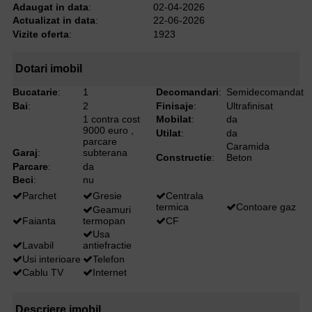
Adaugat in data
:
02-04-2026
Actualizat in data
:
22-06-2026
Vizite oferta
:
1923
Dotari imobil
Bucatarie
:
1
Decomandari
:
Semidecomandat
Bai
:
2
Finisaje
:
Ultrafinisat
1 contra cost
Mobilat
:
da
9000 euro ,
Utilat
:
da
parcare
Caramida
Garaj
:
subterana
Constructie
:
Beton
Parcare
:
da
Beci
:
nu
Parchet
Gresie
Centrala
termica
Contoare gaz
Geamuri
Faianta
termopan
CF
Usa
Lavabil
antiefractie
Usi interioare
Telefon
Cablu TV
Internet
Descriere imobil