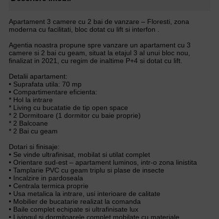
Apartament 3 camere cu 2 bai de vanzare – Floresti, zona
moderna cu facilitati, bloc dotat cu lift si interfon .
Agentia noastra propune spre vanzare un apartament cu 3
camere si 2 bai cu geam, situat la etajul 3 al unui bloc nou,
finalizat in 2021, cu regim de inaltime P+4 si dotat cu lift.
Detalii apartament:
• Suprafata utila: 70 mp
• Compartimentare eficienta:
* Hol la intrare
* Living cu bucatatie de tip open space
* 2 Dormitoare (1 dormitor cu baie proprie)
* 2 Balcoane
* 2 Bai cu geam
Dotari si finisaje:
• Se vinde ultrafinisat, mobilat si utilat complet
• Orientare sud-est – apartament luminos, intr-o zona linistita
• Tamplarie PVC cu geam triplu si plase de insecte
• Incalzire in pardoseala
• Centrala termica proprie
• Usa metalica la intrare, usi interioare de calitate
• Mobilier de bucatarie realizat la comanda
• Baile complet echipate si ultrafinisate lux
• Livingul si dormitoarele complet mobilate cu materiale