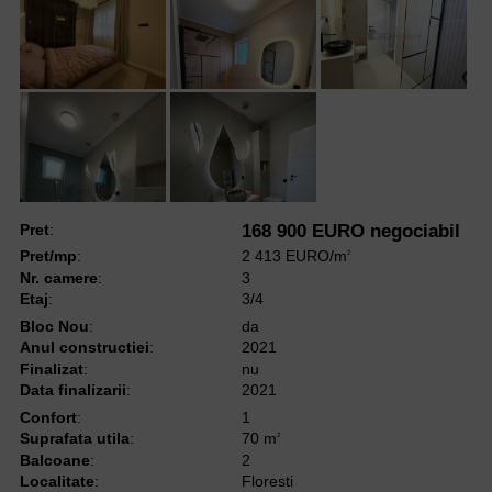
Pret
:
168 900 EURO negociabil
Pret/mp
:
2 413 EURO/m
2
Nr. camere
:
3
Etaj
:
3/4
Bloc Nou
:
da
Anul constructiei
:
2021
Finalizat
:
nu
Data finalizarii
:
2021
Confort
:
1
Suprafata utila
:
70 m
2
Balcoane
:
2
Localitate
:
Floresti