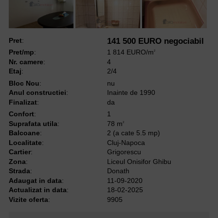
Pret
:
141 500 EURO negociabil
Pret/mp
:
1 814 EURO/m
2
Nr. camere
:
4
Etaj
:
2/4
Bloc Nou
:
nu
Anul constructiei
:
Inainte de 1990
Finalizat
:
da
Confort
:
1
Suprafata utila
:
78 m
2
Balcoane
:
2 (a cate 5.5 mp)
Localitate
:
Cluj-Napoca
Cartier
:
Grigorescu
Zona
:
Liceul Onisifor Ghibu
Strada
:
Donath
Adaugat in data
:
11-09-2020
Actualizat in data
:
18-02-2025
Vizite oferta
:
9905