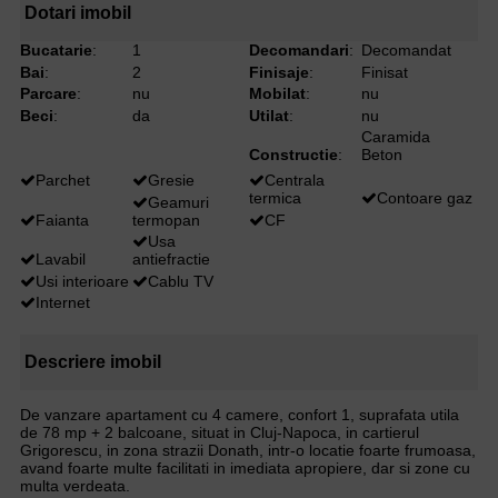
Dotari imobil
Bucatarie
:
1
Decomandari
:
Decomandat
Bai
:
2
Finisaje
:
Finisat
Parcare
:
nu
Mobilat
:
nu
Beci
:
da
Utilat
:
nu
Caramida
Constructie
:
Beton
Parchet
Gresie
Centrala
termica
Contoare gaz
Geamuri
Faianta
termopan
CF
Usa
Lavabil
antiefractie
Usi interioare
Cablu TV
Internet
Descriere imobil
De vanzare apartament cu 4 camere, confort 1, suprafata utila
de 78 mp + 2 balcoane, situat in Cluj-Napoca, in cartierul
Grigorescu, in zona strazii Donath, intr-o locatie foarte frumoasa,
avand foarte multe facilitati in imediata apropiere, dar si zone cu
multa verdeata.