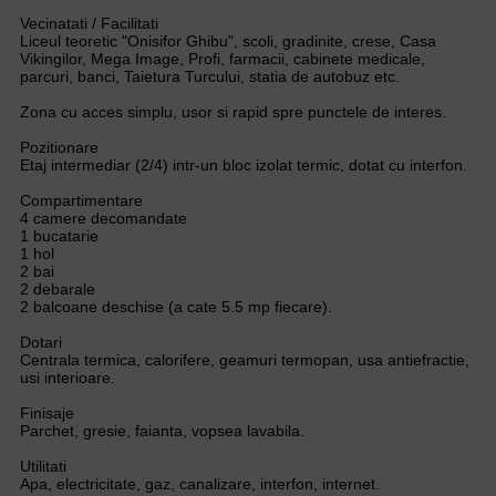
Vecinatati / Facilitati
Liceul teoretic "Onisifor Ghibu", scoli, gradinite, crese, Casa
Vikingilor, Mega Image, Profi, farmacii, cabinete medicale,
parcuri, banci, Taietura Turcului, statia de autobuz etc.
Zona cu acces simplu, usor si rapid spre punctele de interes.
Pozitionare
Etaj intermediar (2/4) intr-un bloc izolat termic, dotat cu interfon.
Compartimentare
4 camere decomandate
1 bucatarie
1 hol
2 bai
2 debarale
2 balcoane deschise (a cate 5.5 mp fiecare).
Dotari
Centrala termica, calorifere, geamuri termopan, usa antiefractie,
usi interioare.
Finisaje
Parchet, gresie, faianta, vopsea lavabila.
Utilitati
Apa, electricitate, gaz, canalizare, interfon, internet.