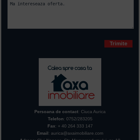
Campurile marcate cu * sunt
obligatorii
Persoana de contact
: Ciuca Aurica
Telefon
:
0752/283205
Fax
: + 40 264 333 147
Email
: aurica@axaimobiliare.com