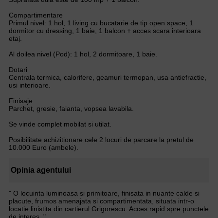
Compartimentare
Primul nivel: 1 hol, 1 living cu bucatarie de tip open space, 1
dormitor cu dressing, 1 baie, 1 balcon + acces scara interioara
etaj.
Al doilea nivel (Pod): 1 hol, 2 dormitoare, 1 baie.
Dotari
Centrala termica, calorifere, geamuri termopan, usa antiefractie,
usi interioare.
Finisaje
Parchet, gresie, faianta, vopsea lavabila.
Se vinde complet mobilat si utilat.
Posibilitate achizitionare cele 2 locuri de parcare la pretul de
10.000 Euro (ambele).
Opinia agentului
" O locuinta luminoasa si primitoare, finisata in nuante calde si
placute, frumos amenajata si compartimentata, situata intr-o
locatie linistita din cartierul Grigorescu. Acces rapid spre punctele
de interes. "