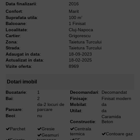
Data finalizarii
:
2016
Confort
:
Marit
Suprafata utila
:
100 m
2
Balcoane
:
1 Finisat
Localitate
:
Cluj-Napoca
Cartier
:
Grigorescu
Zona
:
Taietura Turcului
Strada
:
Taietura Turcului
Adaugat in data
:
18-09-2023
Actualizat in data
:
18-02-2025
Vizite oferta
:
8969
Dotari imobil
Bucatarie
:
1
Decomandari
:
Decomandat
Bai
:
2
Finisaje
:
Finisat modern
da-2 locuri de
Mobilat
:
da
Parcare
:
parcare
Utilat
:
da
Beci
:
nu
Caramida
Constructie
:
Beton
Parchet
Gresie
Centrala
termica
Contoare gaz
Geamuri
Faianta
termopan
CF