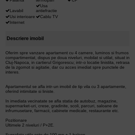
Usa
Lavabil
antiefractie
Usi interioare
Cablu TV
Internet
Descriere imobil
Oferim spre vanzare apartament cu 4 camere, luminos si frumos
compartimentat, dispus pe doua niveluri, mobilat si utilat, situat in
Cluj-Napoca, in cartierul Grigorescu; intr-o locatie linistita, retrasa
de la zgomot si agitatie, dar cu acces imediat spre punctele de
interes.
Apartamentul se afla intr-un imobil de tip vila cu 3 apartamente,
oferind intimitate si liniste.
In imediata vecinatate se afla statia de autobuz, magazine,
supermarket-uri, crese, gradinite, scoli, parcuri, saloane de
infrumusetare, farmacii, cabinete medicale, restaurante etc.
Pozitionare
Ultimele 2 niveluri / P+2E.
Suprafata utila este de 100 mp + 1 balcon.