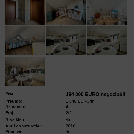
Pret
:
184 000 EURO negociabil
Pret/mp
:
1 840 EURO/m
2
Nr. camere
:
4
Etaj
:
2/2
Bloc Nou
:
da
Anul constructiei
:
2016
Finalizat
:
da