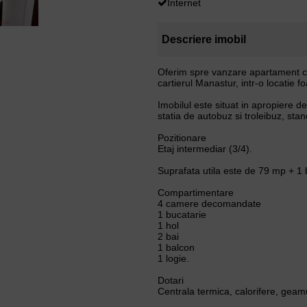
Internet
Descriere imobil
Oferim spre vanzare apartament cu 
cartierul Manastur, intr-o locatie 
Imobilul este situat in apropiere d
statia de autobuz si troleibuz, stan
Pozitionare
Etaj intermediar (3/4).
Suprafata utila este de 79 mp + 1 
Compartimentare
4 camere decomandate
1 bucatarie
1 hol
2 bai
1 balcon
1 logie.
Dotari
Centrala termica, calorifere, geamu