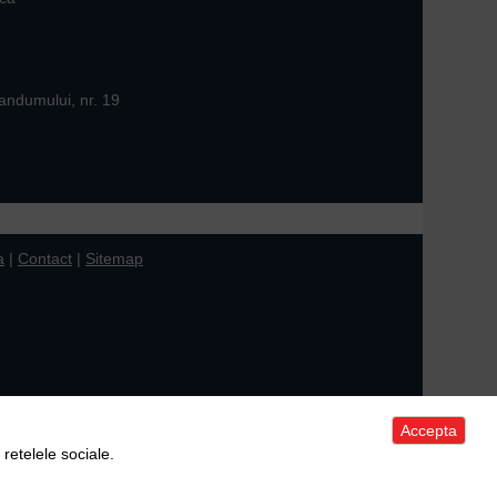
andumului, nr. 19
a
|
Contact
|
Sitemap
Accepta
 retelele sociale.