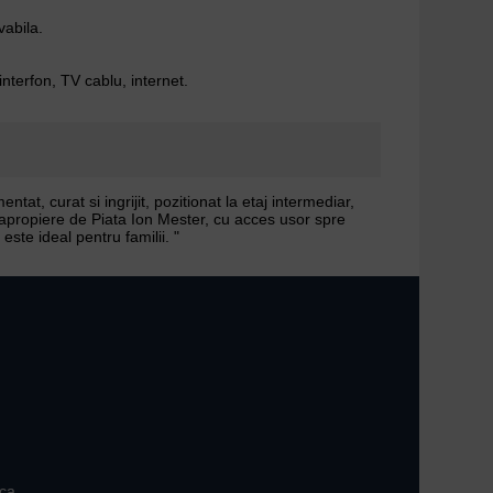
vabila.
interfon, TV cablu, internet.
at, curat si ingrijit, pozitionat la etaj intermediar,
in apropiere de Piata Ion Mester, cu acces usor spre
este ideal pentru familii. "
ica