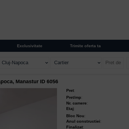
Exclusivitate
Trimite oferta ta
apoca, Manastur ID 6056
Pret
:
Pret/mp
:
Nr. camere
:
Etaj
:
Bloc Nou
:
Anul constructiei
:
Finalizat
: