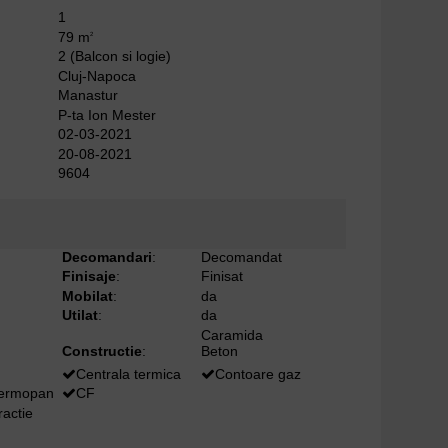
1
79 m
2
2 (Balcon si logie)
Cluj-Napoca
Manastur
P-ta Ion Mester
02-03-2021
20-08-2021
9604
Decomandari
:
Decomandat
Finisaje
:
Finisat
Mobilat
:
da
Utilat
:
da
Caramida
Constructie
:
Beton
Centrala termica
Contoare gaz
termopan
CF
ractie