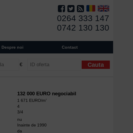
0264 333 147
0742 130 130
Despre noi
Contact
€
132 000 EURO negociabil
1 671 EURO/m
2
4
3/4
nu
Inainte de 1990
da