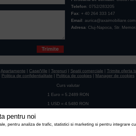
Telefon
:
0752/283205
Fax
: + 40 264 333 147
Email
: aurica@axaimobiliare.com
Adresa
: Cluj-Napoca, Str. Memor
* sunt obligatorii
|
Apartamente
|
Case/Vile
|
Terenuri
|
Spatii comerciale
|
Trimite oferta t
Politica de confidentialitate
|
Politica de cookies
|
Manager de cookies
Curs valutar
1 Euro = 5.2489 RON
1 USD = 4.5480 RON
Ne gasiti si pe
ta pentru noi
, pentru analiza de trafic, statistici si marketing si pentru integrare cu
Copyright © 2009-2026 Axa Imobiliare