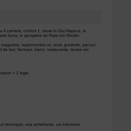
4 camere, confort 1, situat in Cluj-Napoca, in
foarte buna, in apropiere de Piata Ion Mester.
e magazine, supermarket-uri, scoli, gradinite, parcuri,
d de taxi, farmacii, banci, restaurante, terase etc.
balcon + 1 logie.
ri termopan, usa antiefractie, usi interioare.