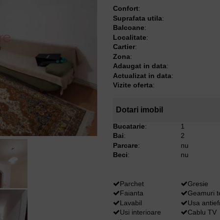
Confort
:
Suprafata utila
:
Balcoane
:
Localitate
:
Cartier
:
Zona
:
Adaugat in data
:
Actualizat in data
:
Vizite oferta
:
Dotari imobil
Bucatarie
:
1
Bai
:
2
Parcare
:
nu
Beci
:
nu
Parchet
Gresie
Faianta
Geamuri 
Lavabil
Usa antief
Usi interioare
Cablu TV