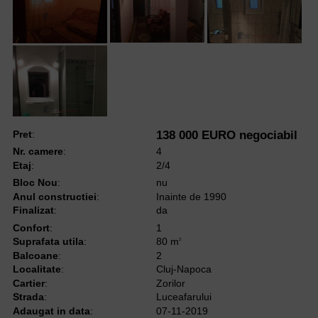
Pret
:
138 000 EURO negociabil
Nr. camere
:
4
Etaj
:
2/4
Bloc Nou
:
nu
Anul constructiei
:
Inainte de 1990
Finalizat
:
da
Confort
:
1
Suprafata utila
:
80 m
2
Balcoane
:
2
Localitate
:
Cluj-Napoca
Cartier
:
Zorilor
Strada
:
Luceafarului
Adaugat in data
:
07-11-2019