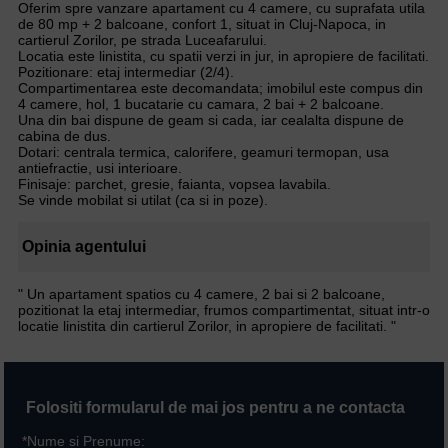
Oferim spre vanzare apartament cu 4 camere, cu suprafata utila
de 80 mp + 2 balcoane, confort 1, situat in Cluj-Napoca, in
cartierul Zorilor, pe strada Luceafarului.
Locatia este linistita, cu spatii verzi in jur, in apropiere de facilitati.
Pozitionare: etaj intermediar (2/4).
Compartimentarea este decomandata; imobilul este compus din
4 camere, hol, 1 bucatarie cu camara, 2 bai + 2 balcoane.
Una din bai dispune de geam si cada, iar cealalta dispune de
cabina de dus.
Dotari: centrala termica, calorifere, geamuri termopan, usa
antiefractie, usi interioare.
Finisaje: parchet, gresie, faianta, vopsea lavabila.
Se vinde mobilat si utilat (ca si in poze).
Opinia agentului
" Un apartament spatios cu 4 camere, 2 bai si 2 balcoane,
pozitionat la etaj intermediar, frumos compartimentat, situat intr-o
locatie linistita din cartierul Zorilor, in apropiere de facilitati. "
Folositi formularul de mai jos pentru a ne contacta
*Nume si Prenume: