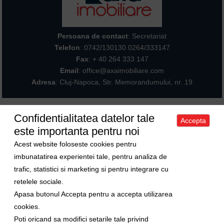
Persoana de contact
: Secretariat
Telefon
:
0742/130130 0264/333147
Fax
: + 40 264 333 147
Email
: office@axaimobiliare.com
Adresa
: Cluj-Napoca, Str. Memorandumului, nr. 19
Confidentialitatea datelor tale
Accepta
Acasa
|
Despre noi
|
Apartamente
|
Case/Vile
|
Terenuri
|
Spatii
este importanta pentru noi
comerciale
|
Trimite oferta ta
|
Contact
|
Sitemap
Politica de confidentialitate
|
Politica de cookies
|
Manager de cookies
Acest website foloseste cookies pentru
Curs valutar
imbunatatirea experientei tale, pentru analiza de
trafic, statistici si marketing si pentru integrare cu
1 Euro = 5.2489 RON
retelele sociale.
1 USD = 4.5480 RON
Apasa butonul Accepta pentru a accepta utilizarea
Ne gasiti si pe
cookies.
Poti oricand sa modifici setarile tale privind