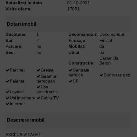
Actualizat in data
:
01-10-2021
Vizite oferta
:
17051
Dotari imobil
Bucatarie
:
1
Decomandari
:
Decomandat
Bai
:
2
Finisaje
:
Finisat
Parcare
:
nu
Mobilat
:
da
Beci
:
nu
Utilat
:
da
Caramida
Constructie
:
Beton
Parchet
Gresie
Centrala
termica
Contoare gaz
Geamuri
Faianta
termopan
CF
Usa
Lavabil
antiefractie
Usi interioare
Cablu TV
Internet
Descriere imobil
EXCLUSIVITATE !