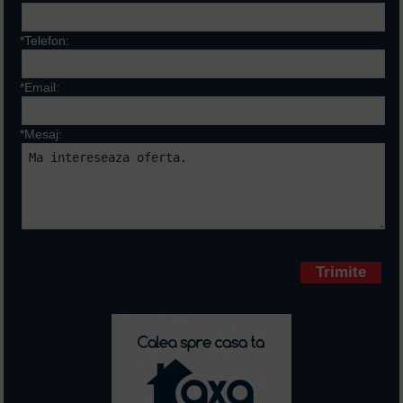
*Telefon:
*Email:
*Mesaj:
Campurile marcate cu * sunt
obligatorii