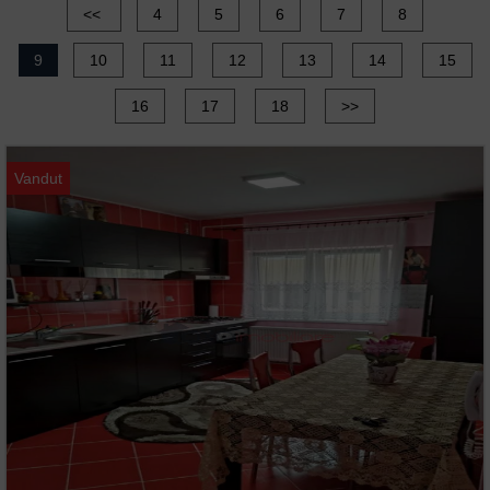
<<
4
5
6
7
8
9
10
11
12
13
14
15
16
17
18
>>
Vandut