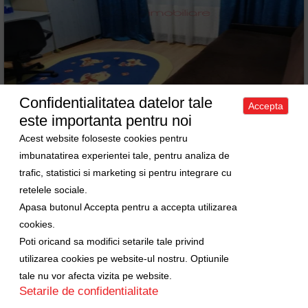
Confidentialitatea datelor tale
Accepta
este importanta pentru noi
Acest website foloseste cookies pentru
Apartament 2 camere de vanzare in Cluj-Napoca, cartier
Manastur
imbunatatirea experientei tale, pentru analiza de
trafic, statistici si marketing si pentru integrare cu
Vanzare Apartament • 2 camere • 40m
2
retelele sociale.
Cluj-Napoca • Manastur
Pret: 73000 EURO
ID: 6094
Apasa butonul Accepta pentru a accepta utilizarea
cookies.
Vandut
Poti oricand sa modifici setarile tale privind
utilizarea cookies pe website-ul nostru. Optiunile
tale nu vor afecta vizita pe website.
Setarile de confidentialitate